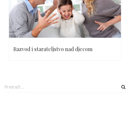
Razvod i starateljstvo nad djecom
P
r
e
t
r
a
g