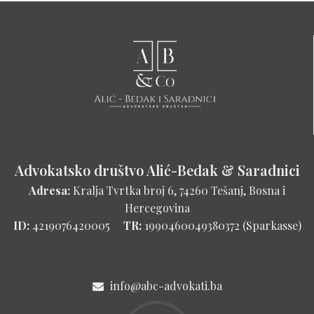
a
:
Advokatsko društvo Alić-Bedak & Saradnici
Adresa:
Kralja Tvrtka broj 6, 74260 Tešanj, Bosna i
Hercegovina
ID:
4219076420005
TR:
1990460049380372 (Sparkasse)
info@abc-advokati.ba