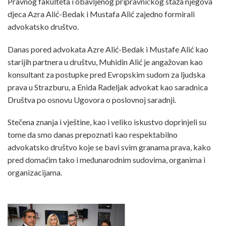
Pravnog fakulteta i obavljenog pripravničkog staža njegova
djeca Azra Alić-Bedak i Mustafa Alić zajedno formirali
advokatsko društvo.
Danas pored advokata Azre Alić-Bedak i Mustafe Alić kao
starijih partnera u društvu, Muhidin Alić je angažovan kao
konsultant za postupke pred Evropskim sudom za ljudska
prava u Strazburu, a Enida Radeljak advokat kao saradnica
Društva po osnovu Ugovora o poslovnoj saradnji.
Stečena znanja i vještine, kao i veliko iskustvo doprinjeli su
tome da smo danas prepoznati kao respektabilno
advokatsko društvo koje se bavi svim granama prava, kako
pred domaćim tako i međunarodnim sudovima, organima i
organizacijama.