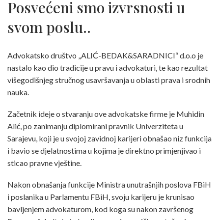
Posvećeni smo izvrsnosti u
svom poslu..
Advokatsko društvo „ALIĆ-BEDAK&SARADNICI“ d.o.o je
nastalo kao dio tradicije u pravu i advokaturi, te kao rezultat
višegodišnjeg stručnog usavršavanja u oblasti prava i srodnih
nauka.
Začetnik ideje o stvaranju ove advokatske firme je Muhidin
Alić, po zanimanju diplomirani pravnik Univerziteta u
Sarajevu, koji je u svojoj zavidnoj karijeri obnašao niz funkcija
i bavio se djelatnostima u kojima je direktno primjenjivao i
sticao pravne vještine.
Nakon obnašanja funkcije Ministra unutrašnjih poslova FBiH
i poslanika u Parlamentu FBiH, svoju karijeru je krunisao
bavljenjem advokaturom, kod koga su nakon završenog