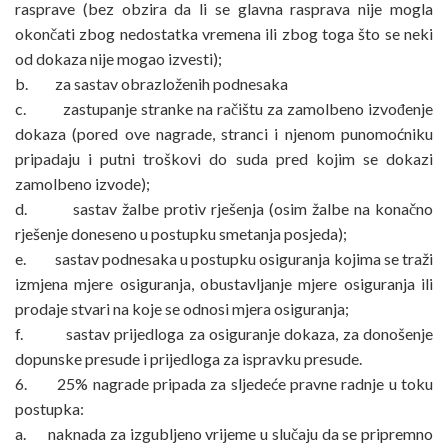
rasprave (bez obzira da li se glavna rasprava nije mogla
okončati zbog nedostatka vremena ili zbog toga što se neki
od dokaza nije mogao izvesti);
b. za sastav obrazloženih podnesaka
c. zastupanje stranke na račištu za zamolbeno izvođenje
dokaza (pored ove nagrade, stranci i njenom punomoćniku
pripadaju i putni troškovi do suda pred kojim se dokazi
zamolbeno izvode);
d. sastav žalbe protiv rješenja (osim žalbe na konačno
rješenje doneseno u postupku smetanja posjeda);
e. sastav podnesaka u postupku osiguranja kojima se traži
izmjena mjere osiguranja, obustavljanje mjere osiguranja ili
prodaje stvari na koje se odnosi mjera osiguranja;
f. sastav prijedloga za osiguranje dokaza, za donošenje
dopunske presude i prijedloga za ispravku presude.
6. 25% nagrade pripada za sljedeće pravne radnje u toku
postupka:
a. naknada za izgubljeno vrijeme u slučaju da se pripremno