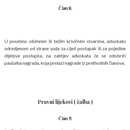
Član 8.
U posebno obimnim ili težim krivičnim stvarima, advokatu
odredjenom od strane suda za cijeli postupak ili za pojedine
dijelove postupka, na zahtjev advokata će se odobriti
paušalna nagrada, koja prelazi nagrade iz prethodnih članova.
Pravni lijekovi ( žalba )
Član 9.