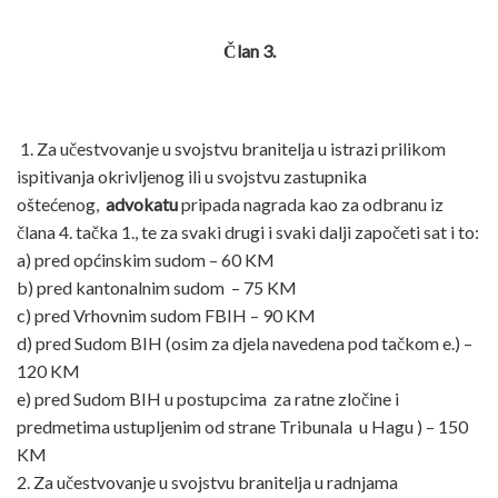
Član 3.
1
. Za učestvovanje u svojstvu branitelja u istrazi prilikom
ispitivanja okrivljenog ili u svojstvu zastupnika
oštećenog,
advokatu
pripada nagrada kao za odbranu iz
člana 4. tačka 1., te za svaki drugi i svaki dalji započeti sat i to:
a) pred općinskim sudom – 60 KM
b) pred kantonalnim sudom – 75 KM
c) pred Vrhovnim sudom FBIH – 90 KM
d) pred Sudom BIH (osim za djela navedena pod tačkom e.) –
120 KM
e) pred Sudom BIH u postupcima za ratne zločine i
predmetima ustupljenim od strane Tribunala u Hagu ) – 150
KM
2. Za učestvovanje u svojstvu branitelja u radnjama