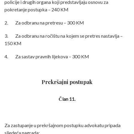
policije i
drugih organa koji predstavljaju osnovu za
pokretanje postupka – 240 KM
2. Za odbranu na pretresu – 300 KM
3. Za odbranu na ročištu na kojem se pretres nastavlja –
150 KM
4. Za sastav pravnih lijekova – 300 KM
Prekršajni postupak
Član 11.
Za zastupanje u prekršajnom postupku advokatu pripada
sljedeća nagrada: