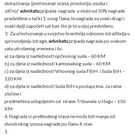
dokazivanja
(pretresanje stana, prostorija, osoba i
slično)
advokatu
pripada nagrada u visini od 50% nagrade
predviđene u tački 1. ovog člana, te nagrada za svaki drugi i
svaki dalji započeti sat kao što je to u njoj predviđeno.
3. Za učestvovanje u svojstvu branitelja odnosno istražitelja u
sprovodjenju istrage,
advokatu
pripada nagrada po svakom
satu utrošenog vremena i to:
a) za djela iz nadležnosti općinskog suda – 60 KM
b) za djela iz nadležnosti kantonalnog suda – 60 KM
c) za djela iz nadležnosti Vrhovnog suda FBIH i Suda BIH –
120 KM
d) za djela iz nadležnosti Suda BIH u postupcima za ratne
zločine i
predmetima ustupljenim od strane Tribunala u Hagu – 150
KM
4. Nagrada iz prethodnog stava ne može biti manja od
dvostrukog iznosa nagrade po članu 4. stav
1.