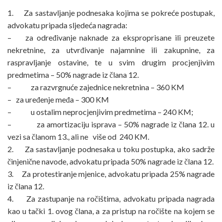
1. Za sastavljanje podnesaka kojima se pokreće postupak,
advokatu pripada sljedeća nagrada:
– za određivanje naknade za eksproprisane ili preuzete
nekretnine, za utvrđivanje najamnine ili zakupnine, za
raspravljanje ostavine, te u svim drugim procjenjivim
predmetima – 50% nagrade iz člana 12.
– za razvrgnuće zajednice nekretnina – 360 KM
– za uređenje međa – 300 KM
– u ostalim neprocjenjivim predmetima – 240 KM;
– za amortizaciju isprava – 50% nagrade iz člana 12. u
vezi sa članom 13., ali ne više od 240 KM.
2. Za sastavljanje podnesaka u toku postupka, ako sadrže
činjenične navode, advokatu pripada 50% nagrade iz člana 12.
3. Za protestiranje mjenice, advokatu pripada 25% nagrade
iz člana 12.
4. Za zastupanje na ročištima, advokatu pripada nagrada
kao u tački 1. ovog člana, a za pristup na ročište na kojem se