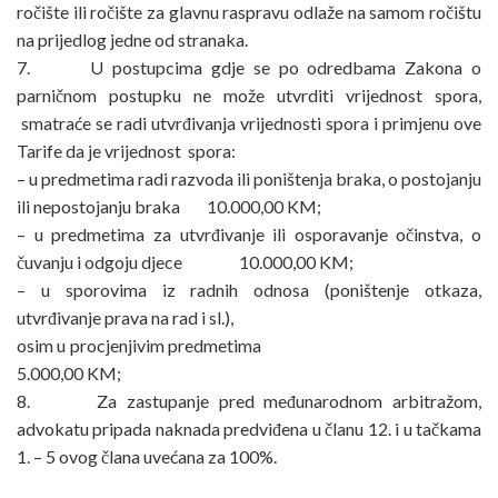
ročište ili ročište za glavnu raspravu odlaže na samom ročištu
na prijedlog jedne od stranaka.
7. U postupcima gdje se po odredbama Zakona o
parničnom postupku ne može utvrditi vrijednost spora,
smatraće se radi utvrđivanja vrijednosti spora i primjenu ove
Tarife da je vrijednost spora:
– u predmetima radi razvoda ili poništenja braka, o postojanju
ili nepostojanju braka 10.000,00 KM;
– u predmetima za utvrđivanje ili osporavanje očinstva, o
čuvanju i odgoju djece 10.000,00 KM;
– u sporovima iz radnih odnosa (poništenje otkaza,
utvrđivanje prava na rad i sl.),
osim u procjenjivim predmetima
5.000,00 KM;
8. Za zastupanje pred međunarodnom arbitražom,
advokatu pripada naknada predviđena u članu 12. i u tačkama
1. – 5 ovog člana uvećana za 100%.