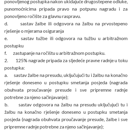
ponovljenog postupka nakon ukidajuće drugostepene odluke,
punomoćnicima pripada pravo na potpunu nagradu i za
ponovljeno ročište za glavnu raspravu.
d. sastav žalbe ili odgovora na žalbu na prvostepeno
rješenje o mjerama osiguranja
e. sastav tužbe ili odgovora na tužbu u arbitražnom
postupku
f. zastupanje na ročištu u arbitražnom postupku.
2. 125% nagrade pripada za sljedeće pravne radnje u toku
postupka:
a. sastav žalbe na presudu, uključujući tu i žalbu na konačno
rješenje doneseno u postupku smetanja posjeda (nagrada
obuhvata proučavanje presude i sve pripremne radnje
potrebne za njeno sačinjavanje);
b. sastav odgovora na žalbu na presudu uključujući tu i
žalbu na konačno rješenje doneseno u postupku smetanja
posjeda (nagrada obuhvata proučavanje presude, žalbe i sve
pripremne radnje potrebne za njeno sačinjavanje);