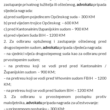
zastupanje privatnog tužitelja ili oštećenog,
advokatu
pripada
sljedeća nagrada:
a) pred sudijom pojedincem Općinskog suda – 300 KM
b) pred vijećem trojice Općinskog – 600 KM
c) pred Kantonalnim/županijskim sudom – 900 KM
e) pred vijećem Suda BIH – 1200 KM
2. Za odbranu optuženog i zastupanje oštećenog pred
drugostepenim sudom,
advokatu
pripada sljedeća nagrada:
– na sjednici vijeća drugostepenog suda kao za odbranu pred
prvostepenim sudom;
– na pretresu koji se vodi pred pred Kantonalnim /
Županijskim sudom – 900 KM;
– na pretresu koji se vodi pred Vrhovnim sudom FBIH – 1200
KM;
– na pretresu koji se vodi pred Sudom BIH – 1200 KM
3. Za odbranu u prvostepenom postupku protiv
maloljetnika,
advokatu
pripada nagrada za učestvovanje:
– u pripremnom postupku – 300 KM;