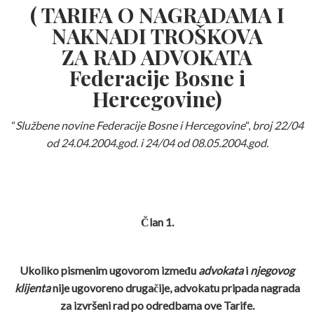
( TARIFA O NAGRADAMA I
NAKNADI TROŠKOVA
ZA RAD ADVOKATA
Federacije Bosne i
Hercegovine)
“
Službene novine Federacije Bosne i Hercegovine
“,
broj 22/04
od 24.04.2004.god. i 24/04 od 08.05.2004.god.
Član 1.
Ukoliko pismenim ugovorom između
advokata
i
njegovog
klijenta
nije ugovoreno drugačije, advokatu pripada nagrada
za izvršeni rad po odredbama ove Tarife.