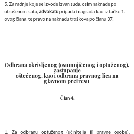
5. Za radnje koje se izvode izvan suda, osim naknade po
utrošenom satu,
advokatu
pripada i nagrada kao iz tačke 1.
ovog člana, te pravo na naknadu troškova po članu 37.
Odbrana okrivljenog (osumnjičenog i optuženog),
zastupanje
oštećenog, kao i odbrana pravnog lica na
glavnom pretresu
Član 4.
1. Za odbranu optuženog (učinitelja ili pravne osobe),