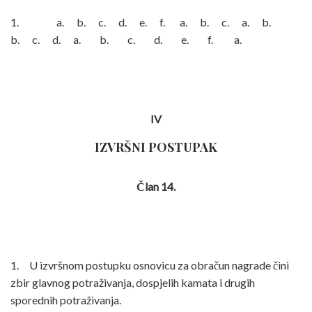
1. a. b. c. d. e. f. a. b. c. a. b.
b. c. d. a. b. c. d. e. f. a.
IV
IZVRŠNI POSTUPAK
Član 14.
1. U izvršnom postupku osnovicu za obračun nagrade čini
zbir glavnog potraživanja, dospjelih kamata i drugih
sporednih potraživanja.