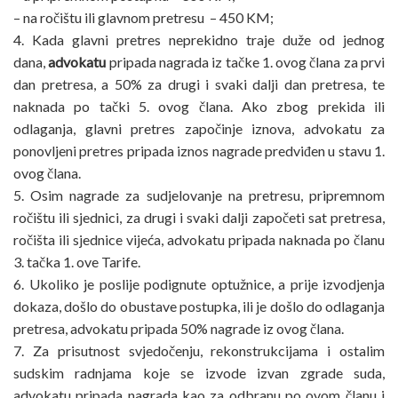
– na ročištu ili glavnom pretresu – 450 KM;
4. Kada glavni pretres neprekidno traje duže od jednog
dana,
advokatu
pripada nagrada iz tačke 1. ovog člana za prvi
dan pretresa, a 50% za drugi i svaki dalji dan pretresa, te
naknada po tački 5. ovog člana. Ako zbog prekida ili
odlaganja, glavni pretres započinje iznova, advokatu za
ponovljeni pretres pripada iznos nagrade predviđen u stavu 1.
ovog člana.
5. Osim nagrade za sudjelovanje na pretresu, pripremnom
ročištu ili sjednici, za drugi i svaki dalji započeti sat pretresa,
ročišta ili sjednice vijeća, advokatu pripada naknada po članu
3. tačka 1. ove Tarife.
6. Ukoliko je poslije podignute optužnice, a prije izvodjenja
dokaza, došlo do obustave postupka, ili je došlo do odlaganja
pretresa, advokatu pripada 50% nagrade iz ovog člana.
7. Za prisutnost svjedočenju, rekonstrukcijama i ostalim
sudskim radnjama koje se izvode izvan zgrade suda,
advokatu pripada nagrada kao za odbranu po ovom članu i