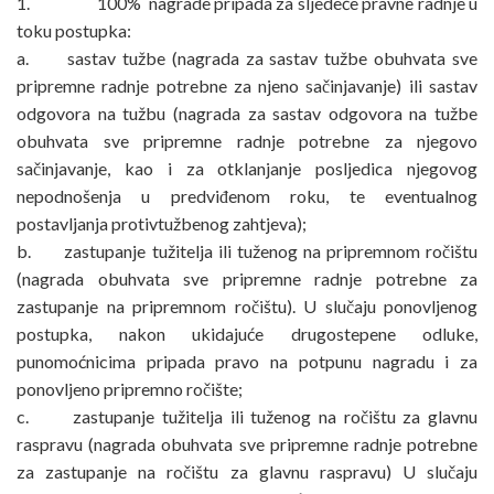
1. 100% nagrade pripada za sljedeće pravne radnje u
toku postupka:
a. sastav tužbe (nagrada za sastav tužbe obuhvata sve
pripremne radnje potrebne za njeno sačinjavanje) ili sastav
odgovora na tužbu (nagrada za sastav odgovora na tužbe
obuhvata sve pripremne radnje potrebne za njegovo
sačinjavanje, kao i za otklanjanje posljedica njegovog
nepodnošenja u predviđenom roku, te eventualnog
postavljanja protivtužbenog zahtjeva);
b. zastupanje tužitelja ili tuženog na pripremnom ročištu
(nagrada obuhvata sve pripremne radnje potrebne za
zastupanje na pripremnom ročištu). U slučaju ponovljenog
postupka, nakon ukidajuće drugostepene odluke,
punomoćnicima pripada pravo na potpunu nagradu i za
ponovljeno pripremno ročište;
c. zastupanje tužitelja ili tuženog na ročištu za glavnu
raspravu (nagrada obuhvata sve pripremne radnje potrebne
za zastupanje na ročištu za glavnu raspravu) U slučaju