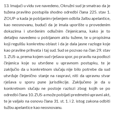
13. Imajući u vidu sve navedeno, Okružni sud je smatrao da je
tužena pravilno postupila shodno odredbi člana 225. stav 1.
ZOUP-a kada je pobijanim rješenjem odbila žalbu apelantice,
kao neosnovanu, budući da je imala uporište u provedenim
dokazima i utvrđenim odlučnim činjenicama, kako je to
detaljno navedeno u pobijanom aktu tužene, te u propisima
koji regulišu konkretnu oblast i da je dala jasne razloge koje
kao pravilne prihvata i taj sud. Sud se pozvao na član 29. stav
1. ZUS-a, prema kojem sud rješava spor, po pravilu na podlozi
činjenica koje su utvrđene u upravnom postupku, te je
zaključio da u konkretnom slučaju nije bilo potrebe da sud
utvrđuje činjenično stanje na raspravi, niti da upravnu stvar
rješava u sporu pune jurisdikcije. Zaključeno je da u
konkretnom slučaju ne postoje razlozi zbog kojih se po
odredbi člana 10. ZUS-a može pobijati predmetni upravni akt,
te je valjalo na osnovu člana 31. st. 1. i 2. istog zakona odbiti
tužbu apelantice kao neosnovanu.