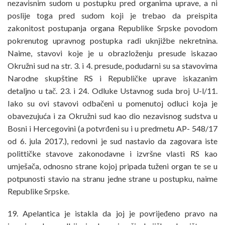
nezavisnim sudom u postupku pred organima uprave, a ni
poslije toga pred sudom koji je trebao da preispita
zakonitost postupanja organa Republike Srpske povodom
pokrenutog upravnog postupka radi uknjižbe nekretnina.
Naime, stavovi koje je u obrazloženju presude iskazao
Okružni sud na str. 3. i 4. presude, podudarni su sa stavovima
Narodne skupštine RS i Republičke uprave iskazanim
detaljno u tač. 23. i 24. Odluke Ustavnog suda broj U-l/11.
Iako su ovi stavovi odbačeni u pomenutoj odluci koja je
obavezujuća i za Okružni sud kao dio nezavisnog sudstva u
Bosni i Hercegovini (a potvrđeni su i u predmetu AP- 548/17
od 6. jula 2017.), redovni je sud nastavio da zagovara iste
polittičke stavove zakonodavne i izvršne vlasti RS kao
umješača, odnosno strane kojoj pripada tuženi organ te se u
potpunosti stavio na stranu jedne strane u postupku, naime
Republike Srpske.
19. Apelantica je istakla da joj je povrijeđeno pravo na