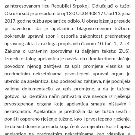
zainteresovanom licu Republici Srpskoj. Odlučujući o tužbi
Okružni sud je presudom broj 13 0 U 004408 17 U od 13. juna
2017. godine tužbu apelantice odbio. U obrazloženju presude
je navedeno da je apelantica blagovremenom tužbom
pokrenula upravni spor i osporila zakonitost predmetnog
upravnog akta iz razloga propisanih članom 10. tač. 1., 2. i 4.
Zakona o upravnim sporovima (u daljnjem tekstu: ZUS).
Između ostalog apelantica je navela da u konkretnom slučaju
povodom njenog zahtjeva za upis promjene vlasnika na
predmetnim nekretninama prvostepeni upravni organ je
utvrdio da apelantica, kao podnosilac zahtjeva, nije podnijela
validnu dokumentaciju za upis promjene, a da je tužena
gotovo na identičan način prihvatila sve navode iz rješenja
prvostepenog organa koje apelantica smatra ništavim i
nezakonitim. Apelantica je predložila da se tužba uvaži i
poništi osporeno rješenje tužene, kao i prvostepeno rješenje,
te da Sud donese presudu koja će ih zamijeniti u korist upisa
apelantice na predmetnim nekretninama kao vlasnika, a