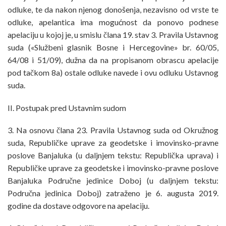
odluke, te da nakon njenog donošenja, nezavisno od vrste te
odluke, apelantica ima mogućnost da ponovo podnese
apelaciju u kojoj je, u smislu člana 19. stav 3. Pravila Ustavnog
suda («Službeni glasnik Bosne i Hercegovine» br. 60/05,
64/08 i 51/09), dužna da na propisanom obrascu apelacije
pod tačkom 8a) ostale odluke navede i ovu odluku Ustavnog
suda.
II. Postupak pred Ustavnim sudom
3. Na osnovu člana 23. Pravila Ustavnog suda od Okružnog
suda, Republičke uprave za geodetske i imovinsko-pravne
poslove Banjaluka (u daljnjem tekstu: Republička uprava) i
Republičke uprave za geodetske i imovinsko-pravne poslove
Banjaluka Područne jedinice Doboj (u daljnjem tekstu:
Područna jedinica Doboj) zatraženo je 6. augusta 2019.
godine da dostave odgovore na apelaciju.