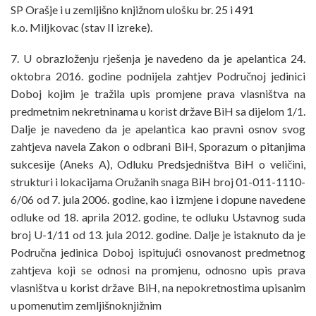
SP Orašje i u zemljišno knjižnom ulošku br. 25 i 491
k.o. Miljkovac (stav II izreke).
7. U obrazloženju rješenja je navedeno da je apelantica 24.
oktobra 2016. godine podnijela zahtjev Područnoj jedinici
Doboj kojim je tražila upis promjene prava vlasništva na
predmetnim nekretninama u korist države BiH sa dijelom 1/1.
Dalje je navedeno da je apelantica kao pravni osnov svog
zahtjeva navela Zakon o odbrani BiH, Sporazum o pitanjima
sukcesije (Aneks A), Odluku Predsjedništva BiH o veličini,
strukturi i lokacijama Oružanih snaga BiH broj 01-011-1110-
6/06 od 7. jula 2006. godine, kao i izmjene i dopune navedene
odluke od 18. aprila 2012. godine, te odluku Ustavnog suda
broj U-1/11 od 13. jula 2012. godine. Dalje je istaknuto da je
Područna jedinica Doboj ispitujući osnovanost predmetnog
zahtjeva koji se odnosi na promjenu, odnosno upis prava
vlasništva u korist države BiH, na nepokretnostima upisanim
u pomenutim zemljišnoknjižnim