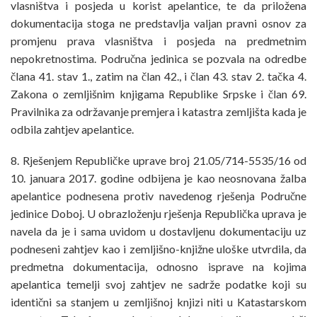
vlasništva i posjeda u korist apelantice, te da priložena
dokumentacija stoga ne predstavlja valjan pravni osnov za
promjenu prava vlasništva i posjeda na predmetnim
nepokretnostima. Područna jedinica se pozvala na odredbe
člana 41. stav 1., zatim na član 42., i član 43. stav 2. tačka 4.
Zakona o zemljišnim knjigama Republike Srpske i član 69.
Pravilnika za održavanje premjera i katastra zemljišta kada je
odbila zahtjev apelantice.
8. Rješenjem Republičke uprave broj 21.05/714-5535/16 od
10. januara 2017. godine odbijena je kao neosnovana žalba
apelantice podnesena protiv navedenog rješenja Područne
jedinice Doboj. U obrazloženju rješenja Republička uprava je
navela da je i sama uvidom u dostavljenu dokumentaciju uz
podneseni zahtjev kao i zemljišno-knjižne uloške utvrdila, da
predmetna dokumentacija, odnosno isprave na kojima
apelantica temelji svoj zahtjev ne sadrže podatke koji su
identični sa stanjem u zemljišnoj knjizi niti u Katastarskom