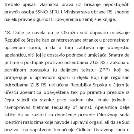
trebalo upisati vlasnička prava uz brisanje nepostojećih
pravnih osoba SSNO SFRJ i Ministarstva obrane RS, shodno
načelu pravne sigurnosti i povjerenja u zemljišne knjige.
18. Dalje je navela da je Okružni sud dopustio miješanje
Republike Srpske kao zainteresovane stranke u predmetnom
upravnom sporu, a da o tom zahtjevu nije obavjestio
apelanticu, niti joj je dostavio podnesak umješača. Smatra da
je time u postupak protivno odredbama ZUS RS i Zakona o
parničnom postupku (u daljnjem tekstu: ZPP) koji se
primjenjuje u upravnom sporu u dijelu koji nije regulisan
odredbama ZUS RS, uključena Republika Srpska o čijem je
učešću apelantica obavještena tek po primitku presude iz
čega slijedi da stanke pred sudom nisu imale jednak i
ravnopravan tretman (equality of arms). Apelantica dalje
ističe da su razlozi za donošenje presude Okružnog suda
identični razlozima koje navode i upravni organi, ali da se Sud
poziva i na sopstveno tumačenje Odluke Ustavnog suda u