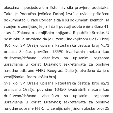
ulošcima i posjedovnom listu, izvršila provjeru podataka.
Tako je Područna jedinica Doboj izvršila uvid u priloženu
dokumentaciju, radi utvrđenja da li su dokumenti identični sa
stanjem u zemljišnoj knjizi i da li postoji odobrenje iz člana 41.
stav 1. Zakona o zemljišnim knjigama Republike Srpske. U
postupku je utvrđeno da je u zemljišnoknjižnom ulošku broj
406 k.o. SP Orašje upisana katastarska čestica broj 95/1
oranica Selište, površine 13590 kvadratnih metara kao
društveno/državno vlasništvo sa upisanim organom
upravljanja u korist Državnog sekretarijata za poslove
narodne odbrane FNRJ Beograd. Dalje je utvrđeno da je u
zemljišnoknjižnom ulošku broj
391 k.o. SP Orašje upisana katastarska čestica broj 82/1
oranica u Orašju, površine 10450 kvadratnih metara kao
društveno/državno vlasništvo sa upisanim organom
upravljanja u korist Državnog sekretarijata za poslove
narodne odbrane FNRJ. U zemljišnoknjižnom ulošku broj 25