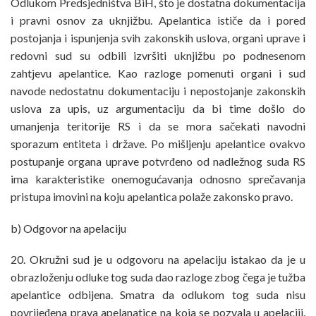
Odlukom Predsjedništva BiH, što je dostatna dokumentacija
i pravni osnov za uknjižbu. Apelantica ističe da i pored
postojanja i ispunjenja svih zakonskih uslova, organi uprave i
redovni sud su odbili izvršiti uknjižbu po podnesenom
zahtjevu apelantice. Kao razloge pomenuti organi i sud
navode nedostatnu dokumentaciju i nepostojanje zakonskih
uslova za upis, uz argumentaciju da bi time došlo do
umanjenja teritorije RS i da se mora sačekati navodni
sporazum entiteta i države. Po mišljenju apelantice ovakvo
postupanje organa uprave potvrđeno od nadležnog suda RS
ima karakteristike onemogućavanja odnosno sprečavanja
pristupa imovini na koju apelantica polaže zakonsko pravo.
b) Odgovor na apelaciju
20. Okružni sud je u odgovoru na apelaciju istakao da je u
obrazloženju odluke tog suda dao razloge zbog čega je tužba
apelantice odbijena. Smatra da odlukom tog suda nisu
povrijeđena prava apelanatice na koja se pozvala u apelaciji.