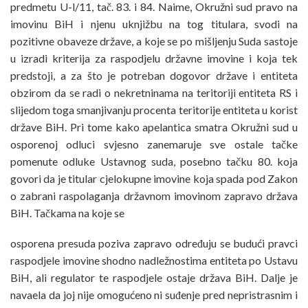
predmetu U-l/11, tač. 83. i 84. Naime, Okružni sud pravo na
imovinu BiH i njenu uknjižbu na tog titulara, svodi na
pozitivne obaveze države, a koje se po mišljenju Suda sastoje
u izradi kriterija za raspodjelu državne imovine i koja tek
predstoji, a za što je potreban dogovor države i entiteta
obzirom da se radi o nekretninama na teritoriji entiteta RS i
slijedom toga smanjivanju procenta teritorije entiteta u korist
države BiH. Pri tome kako apelantica smatra Okružni sud u
osporenoj odluci svjesno zanemaruje sve ostale tačke
pomenute odluke Ustavnog suda, posebno tačku 80. koja
govori da je titular cjelokupne imovine koja spada pod Zakon
o zabrani raspolaganja državnom imovinom zapravo država
BiH. Tačkama na koje se
osporena presuda poziva zapravo određuju se budući pravci
raspodjele imovine shodno nadležnostima entiteta po Ustavu
BiH, ali regulator te raspodjele ostaje država BiH. Dalje je
navaela da joj nije omogućeno ni suđenje pred nepristrasnim i