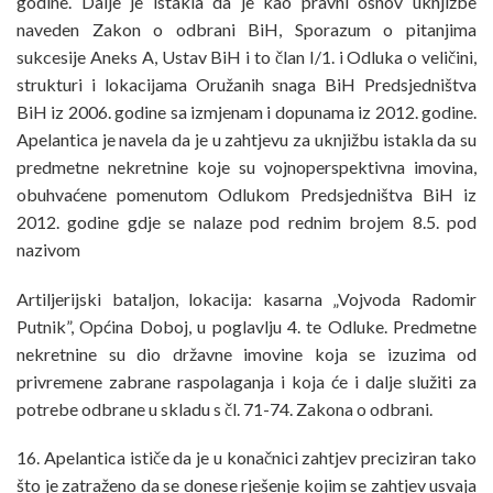
godine. Dalje je istakla da je kao pravni osnov uknjižbe
naveden Zakon o odbrani BiH, Sporazum o pitanjima
sukcesije Aneks A, Ustav BiH i to član I/1. i Odluka o veličini,
strukturi i lokacijama Oružanih snaga BiH Predsjedništva
BiH iz 2006. godine sa izmjenam i dopunama iz 2012. godine.
Apelantica je navela da je u zahtjevu za uknjižbu istakla da su
predmetne nekretnine koje su vojnoperspektivna imovina,
obuhvaćene pomenutom Odlukom Predsjedništva BiH iz
2012. godine gdje se nalaze pod rednim brojem 8.5. pod
nazivom
Artiljerijski bataljon, lokacija: kasarna „Vojvoda Radomir
Putnik”, Općina Doboj, u poglavlju 4. te Odluke. Predmetne
nekretnine su dio državne imovine koja se izuzima od
privremene zabrane raspolaganja i koja će i dalje služiti za
potrebe odbrane u skladu s čl. 71-74. Zakona o odbrani.
16. Apelantica ističe da je u konačnici zahtjev preciziran tako
što je zatraženo da se donese rješenje kojim se zahtjev usvaja