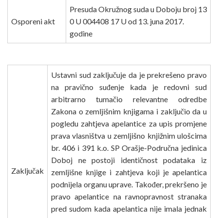
Presuda Okružnog suda u Doboju broj 13
Osporeni akt
0 U 004408 17 U od 13. juna 2017.
godine
Ustavni sud zaključuje da je prekrešeno pravo
na pravično suđenje kada je redovni sud
arbitrarno tumačio relevantne odredbe
Zakona o zemljišnim knjigama i zaključio da u
pogledu zahtjeva apelantice za upis promjene
prava vlasništva u zemljišno knjižnim ulošcima
br. 406 i 391 k.o. SP Orašje-Područna jedinica
Doboj ne postoji identičnost podataka iz
Zaključak
zemljišne knjige i zahtjeva koji je apelantica
podnijela organu uprave. Također, prekršeno je
pravo apelantice na ravnopravnost stranaka
pred sudom kada apelantica nije imala jednak