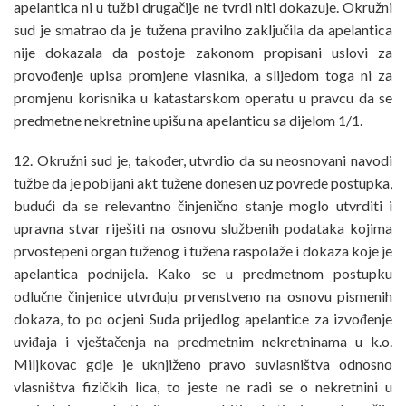
apelantica ni u tužbi drugačije ne tvrdi niti dokazuje. Okružni
sud je smatrao da je tužena pravilno zaključila da apelantica
nije dokazala da postoje zakonom propisani uslovi za
provođenje upisa promjene vlasnika, a slijedom toga ni za
promjenu korisnika u katastarskom operatu u pravcu da se
predmetne nekretnine upišu na apelanticu sa dijelom 1/1.
12. Okružni sud je, također, utvrdio da su neosnovani navodi
tužbe da je pobijani akt tužene donesen uz povrede postupka,
budući da se relevantno činjenično stanje moglo utvrditi i
upravna stvar riješiti na osnovu službenih podataka kojima
prvostepeni organ tuženog i tužena raspolaže i dokaza koje je
apelantica podnijela. Kako se u predmetnom postupku
odlučne činjenice utvrđuju prvenstveno na osnovu pismenih
dokaza, to po ocjeni Suda prijedlog apelantice za izvođenje
uviđaja i vještačenja na predmetnim nekretninama u k.o.
Miljkovac gdje je uknjiženo pravo suvlasništva odnosno
vlasništva fizičkih lica, to jeste ne radi se o nekretnini u