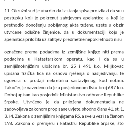
11. Okružni sud je utvrdio da iz stanja spisa proizilazi da su u
postupku koji je pokrenut zahtjevom apelantice, a koji je
prethodio donošenju pobijanog akta tužene, uzete u obzir
utvrđene odlučne činjenice, da u dokumentaciji koju je
apelantica priložila uz zahtjev, predmetne nepokretnosti nisu
označene prema podacima iz zemljišne knjige niti prema
podacima u Katastarskom operatu, kao i da su u
zemljišnoknjižnim ulošcima br. 25 i 491 k.o. Miljkovac
upisana fizička lica na osnovu rješenja o nasljeđivanju, te
ugovora o prodaji nekretnina sastavljenog kod notara.
Također, je navedeno da je u posjedovnom listu broj 687 k.o.
Doboj upisan kao posjednik Ministarstvo odbrane Republike
Srpske. Utvrđeno je da priložena dokumentacija ne
zadovoljava zakonom propisane uvjete, shodno članu 41. st. 1,
3. i 4. Zakona o zemljišnim knjigama RS, a sve u vezi sa članom
198. Zakona o premjeru i katastru Republike Srpske, što