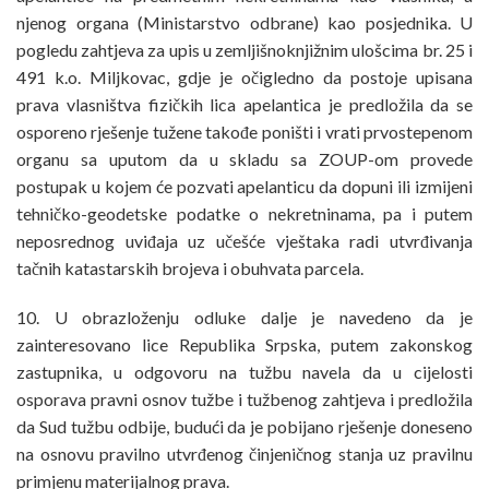
njenog organa (Ministarstvo odbrane) kao posjednika. U
pogledu zahtjeva za upis u zemljišnoknjižnim ulošcima br. 25 i
491 k.o. Miljkovac, gdje je očigledno da postoje upisana
prava vlasništva fizičkih lica apelantica je predložila da se
osporeno rješenje tužene takođe poništi i vrati prvostepenom
organu sa uputom da u skladu sa ZOUP-om provede
postupak u kojem će pozvati apelanticu da dopuni ili izmijeni
tehničko-geodetske podatke o nekretninama, pa i putem
neposrednog uviđaja uz učešće vještaka radi utvrđivanja
tačnih katastarskih brojeva i obuhvata parcela.
10. U obrazloženju odluke dalje je navedeno da je
zainteresovano lice Republika Srpska, putem zakonskog
zastupnika, u odgovoru na tužbu navela da u cijelosti
osporava pravni osnov tužbe i tužbenog zahtjeva i predložila
da Sud tužbu odbije, budući da je pobijano rješenje doneseno
na osnovu pravilno utvrđenog činjeničnog stanja uz pravilnu
primjenu materijalnog prava.