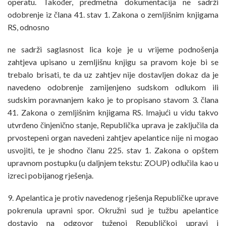
operatu. Također, predmetna dokumentacija ne sadrži
odobrenje iz člana 41. stav 1. Zakona o zemljišnim knjigama
RS, odnosno
ne sadrži saglasnost lica koje je u vrijeme podnošenja
zahtjeva upisano u zemljišnu knjigu sa pravom koje bi se
trebalo brisati, te da uz zahtjev nije dostavljen dokaz da je
navedeno odobrenje zamijenjeno sudskom odlukom ili
sudskim poravnanjem kako je to propisano stavom 3. člana
41. Zakona o zemljišnim knjigama RS. Imajući u vidu takvo
utvrđeno činjenično stanje, Republička uprava je zaključila da
prvostepeni organ navedeni zahtjev apelantice nije ni mogao
usvojiti, te je shodno članu 225. stav 1. Zakona o opštem
upravnom postupku (u daljnjem tekstu: ZOUP) odlučila kao u
izreci pobijanog rješenja.
9. Apelantica je protiv navedenog rješenja Republičke uprave
pokrenula upravni spor. Okružni sud je tužbu apelantice
dostavio na odgovor tuženoj Republičkoj upravi i