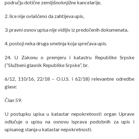
području dotične zemljišnoknjižne kancelarije,
2. lice nije ovlašćeno da zahtijeva upis,
3. pravni osnov upisa nije vidljiv iz predočenih dokumenata,
4. postoji neka druga smetnja koja sprečava upis.
24. U Zakonu o premjeru i katastru Republike Srpske
(“Službeni glasnik Republike Srpske”, br.
6/12, 110/16, 22/18 – O.U.S. i 62/18) relevantne odredbe
glase:
Član 59.
U postupku upisa u katastar nepokretnosti organ Uprave
odlučuje o upisu na osnovu isprava podobnih za upis i
upisanog stanja u katastar nepokretnosti.