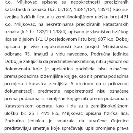
k.o. Miljkovac upisane su nepokretnosti preciziranih
katastarskih oznaka (k.č. br.132, 133/1,134, 135/1) kao su-
svojina fizičkih lica, a u zemljišnoknjižnom ulošku broj 491
k.o. Miljkovac, na nekretninama preciziranih katastarskih
oznaka (k.č. br. 133/2 i 133/4), upisano je vlasništvo fizičkog
lica sa dijelom 1/1. U posjedovnom listu broj 687 k.o. Doboj
upisano je više nepokretnosti kao posjed Ministarstva
odbrane RS. Imajući u vidu navedeno, Područna jedinica
Doboj je zaključila da predmetne nekretnine, niti u jednom od
dokumenata koje je apelantica podnijela, nisu označene
prema podacima iz zemljišne knjige, kao niti prema podacima
premjera i katastra zemljišta. S obzirom da u priloženoj
dokumentaciji predmetne nepokretnosti nisu označene
prema podacima iz zemljišne knjige niti prema podacima u
Katastarskom operatu, kao i da su u zemljišnoknjižnom
ulošku br. 25 i 491 k.o. Miljkovac upisana fizička lica,
Područna jedinica je smatrala da utvrđene činjenice
predstavljaju smetnje koje sprečavaju upis promjene prava