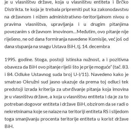
je u vlasništvu države, koja u vlasništvu entiteta i Brčko
Distrikta. te koja je trebala pripremiti put ka zakonodavstvu
na državnom i nižem administrativno-teritorijalnom nivou o
pravima vlasništva, upravljanja i u drugim pitanjima
povezanim s državnom imovinom…Međutim, ovo pitanje nije
riješeno, ne od dana formiranja navedene Komisije, već još od
dana stupanja na snagu Ustava BiH, tj. 14. decembra
1995. godine. Stoga, postoji istinska nužnost, a i pozitivna
obaveza da BiH ovo pitanje riješi što je prije moguće” (tač. 83.
i 84. Odluke Ustavnog suda broj U-l/11). Navedeno kako je
smatrao Okružni sud jasno ukazuje da prema toj odluci tek
predstoji izrada kriterija za utvrđivanje pitanja koja imovina
je u vlasništvu države, a koja u vlasništvu entiteta i da je za to
potreban dogovor entiteta i države BiH, obzirom da se radi o
nekretninama koje se nalaze na teritoriji entiteta RS i slijedom
toga smanjivanju procenta teritorije entiteta u korist države
BiH.