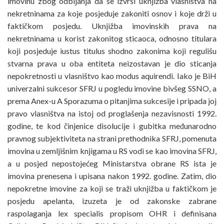
imovinu zbog odbijanja da se izvrši uknjižba vlasništva na
nekretninama za koje posjeduje zakoniti osnov i koje drži u
faktičkom posjedu. Uknjižba imovinskih prava na
nekretninama u korist zakonitog sticaoca, odnosno titulara
koji posjeduje iustus titulus shodno zakonima koji regulišu
stvarna prava u oba entiteta neizostavan je dio sticanja
nepokretnosti u vlasništvo kao modus aquirendi. Iako je BiH
univerzalni sukcesor SFRJ u pogledu imovine bivšeg SSNO, a
prema Anex-u A Sporazuma o pitanjima sukcesije i pripada joj
pravo vlasništva na istoj od proglašenja nezavisnosti 1992.
godine, te kod činjenice disolucije i gubitka međunarodno
pravnog subjektiviteta na strani prethodnika SFRJ, pomenuta
imovina u zemljišnim knjigama u RS vodi se kao imovina SFRJ,
a u posjed nepostojećeg Ministarstva obrane RS ista je
imovina prenesena i upisana nakon 1992. godine. Zatim, dio
nepokretne imovine za koji se traži uknjižba u faktičkom je
posjedu apelanta, izuzeta je od zakonske zabrane
raspolaganja lex specialis propisom OHR i definisana