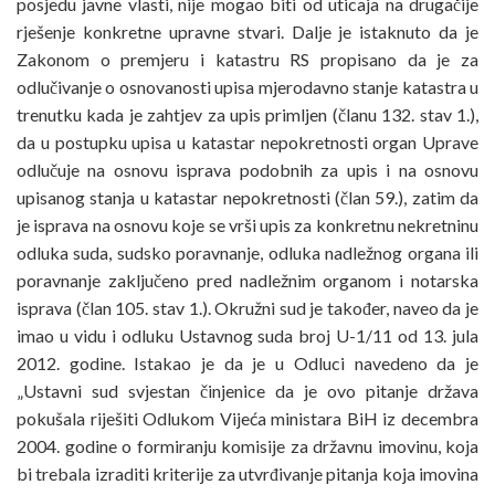
posjedu javne vlasti, nije mogao biti od uticaja na drugačije
rješenje konkretne upravne stvari. Dalje je istaknuto da je
Zakonom o premjeru i katastru RS propisano da je za
odlučivanje o osnovanosti upisa mjerodavno stanje katastra u
trenutku kada je zahtjev za upis primljen (članu 132. stav 1.),
da u postupku upisa u katastar nepokretnosti organ Uprave
odlučuje na osnovu isprava podobnih za upis i na osnovu
upisanog stanja u katastar nepokretnosti (član 59.), zatim da
je isprava na osnovu koje se vrši upis za konkretnu nekretninu
odluka suda, sudsko poravnanje, odluka nadležnog organa ili
poravnanje zaključeno pred nadležnim organom i notarska
isprava (član 105. stav 1.). Okružni sud je također, naveo da je
imao u vidu i odluku Ustavnog suda broj U-1/11 od 13. jula
2012. godine. Istakao je da je u Odluci navedeno da je
„Ustavni sud svjestan činjenice da je ovo pitanje država
pokušala riješiti Odlukom Vijeća ministara BiH iz decembra
2004. godine o formiranju komisije za državnu imovinu, koja
bi trebala izraditi kriterije za utvrđivanje pitanja koja imovina