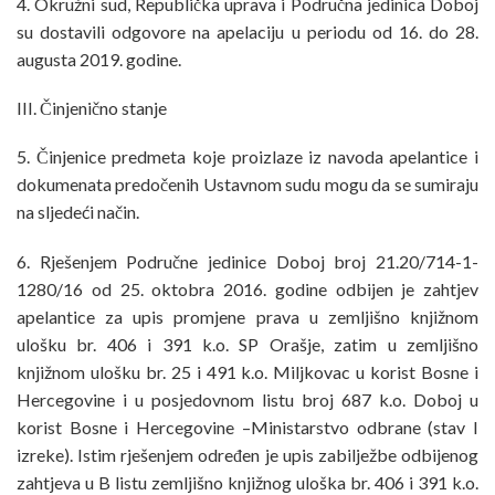
4. Okružni sud, Republička uprava i Područna jedinica Doboj
su dostavili odgovore na apelaciju u periodu od 16. do 28.
augusta 2019. godine.
III. Činjenično stanje
5. Činjenice predmeta koje proizlaze iz navoda apelantice i
dokumenata predočenih Ustavnom sudu mogu da se sumiraju
na sljedeći način.
6. Rješenjem Područne jedinice Doboj broj 21.20/714-1-
1280/16 od 25. oktobra 2016. godine odbijen je zahtjev
apelantice za upis promjene prava u zemljišno knjižnom
ulošku br. 406 i 391 k.o. SP Orašje, zatim u zemljišno
knjižnom ulošku br. 25 i 491 k.o. Miljkovac u korist Bosne i
Hercegovine i u posjedovnom listu broj 687 k.o. Doboj u
korist Bosne i Hercegovine –Ministarstvo odbrane (stav I
izreke). Istim rješenjem određen je upis zabilježbe odbijenog
zahtjeva u B listu zemljišno knjižnog uloška br. 406 i 391 k.o.