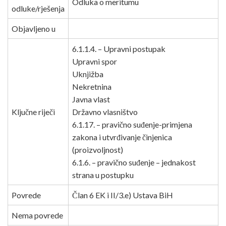
Odluka o meritumu
odluke/rješenja
Objavljeno u
6.1.1.4. – Upravni postupak
Upravni spor
Uknjižba
Nekretnina
Javna vlast
Ključne riječi
Državno vlasništvo
6.1.17. – pravično suđenje-primjena
zakona i utvrđivanje činjenica
(proizvoljnost)
6.1.6. – pravično suđenje – jednakost
strana u postupku
Povrede
Član 6 EK i II/3.e) Ustava BiH
Nema povrede