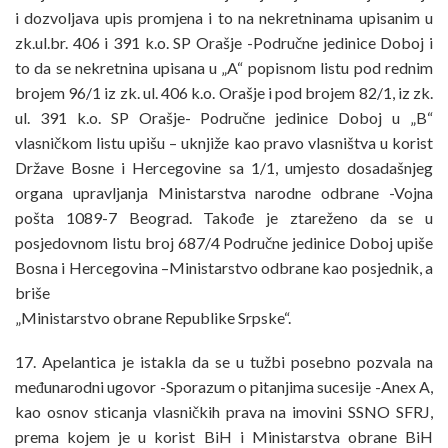
i dozvoljava upis promjena i to na nekretninama upisanim u
zk.ul.br. 406 i 391 k.o. SP Orašje -Područne jedinice Doboj i
to da se nekretnina upisana u „A“ popisnom listu pod rednim
brojem 96/1 iz zk. ul. 406 k.o. Orašje i pod brojem 82/1, iz zk.
ul. 391 k.o. SP Orašje- Područne jedinice Doboj u „B“
vlasničkom listu upišu – uknjiže kao pravo vlasništva u korist
Države Bosne i Hercegovine sa 1/1, umjesto dosadašnjeg
organa upravljanja Ministarstva narodne odbrane -Vojna
pošta 1089-7 Beograd. Takođe je ztareženo da se u
posjedovnom listu broj 687/4 Područne jedinice Doboj upiše
Bosna i Hercegovina –Ministarstvo odbrane kao posjednik, a
briše
„Ministarstvo obrane Republike Srpske“.
17. Apelantica je istakla da se u tužbi posebno pozvala na
međunarodni ugovor -Sporazum o pitanjima sucesije -Anex A,
kao osnov sticanja vlasničkih prava na imovini SSNO SFRJ,
prema kojem je u korist BiH i Ministarstva obrane BiH