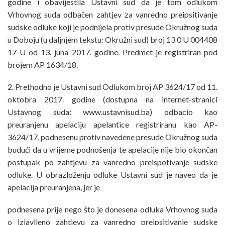
godine i obavijestila Ustavni sud da je tom odlukom
Vrhovnog suda odbačen zahtjev za vanredno preipsitivanje
sudske odluke koji je podnijela protiv presude Okružnog suda
u Doboju (u daljnjem tekstu: Okružni sud) broj 13 0 U 004408
17 U od 13. juna 2017. godine. Predmet je registriran pod
brojem AP 1634/18.
2. Prethodno je Ustavni sud Odlukom broj AP 3624/17 od 11.
oktobra 2017. godine (dostupna na internet-stranici
Ustavnog suda: www.ustavnisud.ba) odbacio kao
preuranjenu apelaciju apelantice registriranu kao AP-
3624/17, podnesenu protiv navedene presude Okružnog suda
budući da u vrijeme podnošenja te apelacije nije bio okončan
postupak po zahtjevu za vanredno preispotivanje sudske
odluke. U obrazloženju odluke Ustavni sud je naveo da je
apelacija preuranjena, jer je
podnesena prije nego što je donesena odluka Vrhovnog suda
o izjavljeno zahtjevu za vanredno preipsitivanje sudske