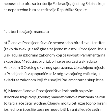
neposredno bira sa teritorije Federacije, i jednog Srbina, koji
se neposredno bira sa teritorije Republike Srpske.
1. Izbori i trajanje mandata
a) Članove Predsjedništva će neposredno birati svaki entitet
(tako da svaki glasač glasa za jedno mjesto u Predsjedništvu)
u skladu sa izbornim zakonom koji će usvojiti Parlamentarna
skupština. Međutim, prvi izbori će se održati u skladu sa
Aneksom 3 Opšteg okvirnog sporazuma. Upražnjeno mjesto
u Predsjedništvu popuniće se iz odgovarajućeg entiteta, u
skladu sa zakonom koji će usvojiti Parlamentarna skupština.
b) Mandat članova Predsjedništva izabranih na prvim
izborima traje dvije godine; mandat članova izabranih nakon
toga trajaće četiri godine. Članovi mogu biti uzastopno birani
još jednom i poslije toga ne mogu biti birani sljedeće četiri