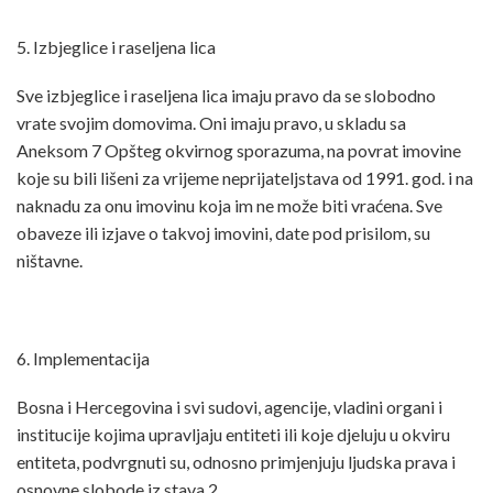
5. Izbjeglice i raseljena lica
Sve izbjeglice i raseljena lica imaju pravo da se slobodno
vrate svojim domovima. Oni imaju pravo, u skladu sa
Aneksom 7 Opšteg okvirnog sporazuma, na povrat imovine
koje su bili lišeni za vrijeme neprijateljstava od 1991. god. i na
naknadu za onu imovinu koja im ne može biti vraćena. Sve
obaveze ili izjave o takvoj imovini, date pod prisilom, su
ništavne.
6. Implementacija
Bosna i Hercegovina i svi sudovi, agencije, vladini organi i
institucije kojima upravljaju entiteti ili koje djeluju u okviru
entiteta, podvrgnuti su, odnosno primjenjuju ljudska prava i
osnovne slobode iz stava 2.