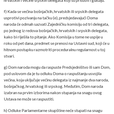
hrvatskih i većine srpskih delegata koji su prisutni i glasaju.
f) Kada se većina bošnjačkih, hrvatskih ili srpskih delegata
usprotivi pozivanju na tačku (e), predsjedavajući Doma
naroda će odmah sazvati Zajedničku komisiju od tri delegata,
po jednog iz redova bošnjačkih, hrvatskih i srpskih delegata,
kako bi riješila to pitanje. Ako Komisija u tome ne uspije u
roku od pet dana, predmet se prenosi na Ustavni sud, koji će u
hitnom postupku razmotriti proceduralnu regularnost u toj
stvari.
g) Dom naroda mogu da raspuste Predsjedništvo ili sam Dom,
pod uslovom da je tu odluku Doma o raspuštanju usvojila
većina, koja uključuje većinu delegata iz najmanje dva naroda,
bošnjačkog, hrvatskog ili srpskog. Međutim, Dom naroda
izabran na prvim izborima nakon stupanja na snagu ovog
Ustava ne može se raspustiti.
h) Odluke Parlamentarne skupštine neće stupati na snagu