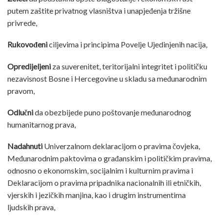
putem zaštite privatnog vlasništva i unapjeđenja tržišne
privrede,
Rukovođeni
ciljevima i principima Povelje Ujedinjenih nacija,
Opredijeljeni
za suverenitet, teritorijalni integritet i političku
nezavisnost Bosne i Hercegovine u skladu sa međunarodnim
pravom,
Odlučni
da obezbijede puno poštovanje međunarodnog
humanitarnog prava,
Nadahnuti
Univerzalnom deklaracijom o pravima čovjeka,
Međunarodnim paktovima o građanskim i političkim pravima,
odnosno o ekonomskim, socijalnim i kulturnim pravima i
Deklaracijom o pravima pripadnika nacionalnih ili etničkih,
vjerskih i jezičkih manjina, kao i drugim instrumentima
ljudskih prava,