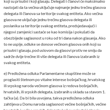
koji su prisutni i koji glasaju. Delegati i članovi će maksimalno
nastojati da ta većina uključuje najmanje jednu trećinu glasova
delegata ili članova sa teritorije svakog entiteta. Ako većina
glasova ne uključuje jednu trećinu glasova delegata ili
poslanika sa teritorije svakog entiteta, predsjedavajući i
njegovi zamjenici sastaće se kao komisija i pokušati da
obezbijede saglasnost u roku od tri dana nakon glasanja. Ako
to ne uspije, odluke se donose većinom glasova onih koji su
prisutni i glasaju, pod uslovom da glasovi protiv ne smiju da
sadrže dvije trećine ili više delegata ili članova izabranih iz
svakog entiteta.
e) Predložena odluka Parlamentarne skupštine može se
proglasiti štetnom po vitalne interese bošnjačkog, hrvatskog
ili srpskog naroda većinom glasova iz redova bošnjačkih,
hrvatskih, ili srpskih delegata, izabranih u skladu sa stavom 1.
tačka (a). Da bi bila usvojena, takva predložena odluka
zahtijeva u Domu naroda saglasnost većine bošnjačkih, većine