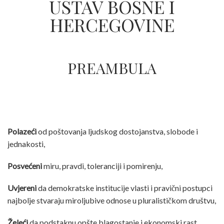
USTAV BOSNE I
HERCEGOVINE
PREAMBULA
Polazeći
od poštovanja ljudskog dostojanstva, slobode i
jednakosti,
Posvećeni
miru, pravdi, toleranciji i pomirenju,
Uvjereni
da demokratske institucije vlasti i pravični postupci
najbolje stvaraju miroljubive odnose u pluralističkom društvu,
Želeći
da podstaknu opšte blagostanje i ekonomski rast