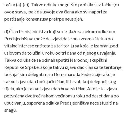
tačka (a)-(e)). Takve odluke mogu, što proizilazi iz tačke (d)
ovog stava, ipak da usvoje dva člana ako svi napori za
postizanje konsenzusa pretrpe neuspjeh.
d) Član Predsjedništva koji se ne slaže sa nekom odlukom
Predsjedništva može da izjavi da je ona veoma štetna po
vitalne interese entiteta za teritoriju sa koje je izabran, pod
uslovom da to učini u roku od tri dana od njenog usvajanja.
Takva odluka će se odmah uputiti Narodnoj skupštini
Republike Srpske, ako je takvu izjavu dao član sa te teritorije,
bošnjačkim delegatima u Domu naroda Federacije, ako je
takvu izjavu dao bošnjački član, ili hrvatskoj delegaciji tog
tijela, ako je takvu izjavu dao hrvatski član. Ako je ta izjava
potvrđena dvotrećinskom većinom u roku od deset dana po
upućivanju, osporena odluka Predsjedništva neće stupiti na
snagu.