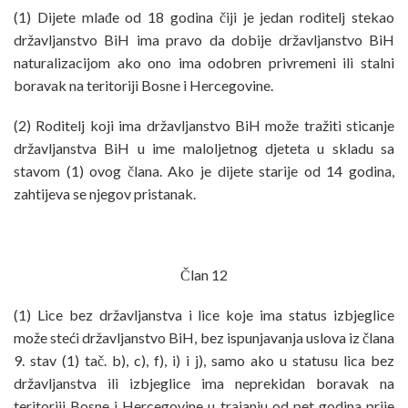
(1) Dijete mlađe od 18 godina čiji je jedan roditelj stekao
državljanstvo BiH ima pravo da dobije državljanstvo BiH
naturalizacijom ako ono ima odobren privremeni ili stalni
boravak na teritoriji Bosne i Hercegovine.
(2) Roditelj koji ima državljanstvo BiH može tražiti sticanje
državljanstva BiH u ime maloljetnog djeteta u skladu sa
stavom (1) ovog člana. Ako je dijete starije od 14 godina,
zahtijeva se njegov pristanak.
Član 12
(1) Lice bez državljanstva i lice koje ima status izbjeglice
može steći državljanstvo BiH, bez ispunjavanja uslova iz člana
9. stav (1) tač. b), c), f), i) i j), samo ako u statusu lica bez
državljanstva ili izbjeglice ima neprekidan boravak na
teritoriji Bosne i Hercegovine u trajanju od pet godina prije