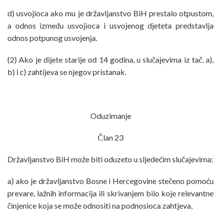
d) usvojioca ako mu je državljanstvo BiH prestalo otpustom,
a odnos između usvojioca i usvojenog djeteta predstavlja
odnos potpunog usvojenja.
(2) Ako je dijete starije od 14 godina, u slučajevima iz tač. a),
b) i c) zahtijeva se njegov pristanak.
Oduzimanje
Član 23
Državljanstvo BiH može biti oduzeto u sljedećim slučajevima:
a) ako je državljanstvo Bosne i Hercegovine stečeno pomoću
prevare, lažnih informacija ili skrivanjem bilo koje relevantne
činjenice koja se može odnositi na podnosioca zahtjeva,