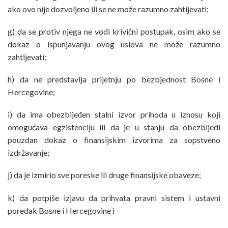
ako ovo nije dozvoljeno ili se ne može razumno zahtijevati;
g) da se protiv njega ne vodi krivični postupak, osim ako se
dokaz o ispunjavanju ovog uslova ne može razumno
zahtijevati;
h) da ne predstavlja prijetnju po bezbjednost Bosne i
Hercegovine;
i) da ima obezbijeđen stalni izvor prihoda u iznosu koji
omogućava egzistenciju ili da je u stanju da obezbijedi
pouzdan dokaz o finansijskim izvorima za sopstveno
izdržavanje;
j) da je izmirio sve poreske ili druge finansijske obaveze;
k) da potpiše izjavu da prihvata pravni sistem i ustavni
poredak Bosne i Hercegovine i