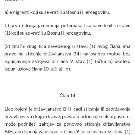
a) emigranti koji su se vratili u Bosnu i Hercegovinu,
b) prva i druga generacija potomaka lica navedenih u stavu
(1) koji su se vratili u Bosnu i Hercegovinu,
(2) Bračni drug lica navedenog u stavu (1) ovog člana, ima
pravo na sticanje državljanstva BiH na osnovu molbe bez
ispunjavanja zahtjeva iz člana 9. stav (1) tačka b) ukoliko
ispuni uslove člana 10. tač. a) i b).
Član 14
Lice kojem je državljanstvo BiH, radi sticanja ili zadržavanja
državljanstva druge države, prestalo odricanjem ili otpustom,
može podnijeti zahtjev za ponovno sticanje državljanstva
BiH, ako ispunjava uslove iz člana 9., osim uslova iz stava (1)