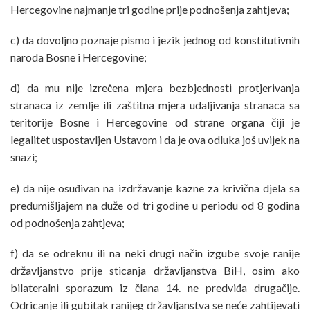
Hercegovine najmanje tri godine prije podnošenja zahtjeva;
c) da dovoljno poznaje pismo i jezik jednog od konstitutivnih
naroda Bosne i Hercegovine;
d) da mu nije izrečena mjera bezbjednosti protjerivanja
stranaca iz zemlje ili zaštitna mjera udaljivanja stranaca sa
teritorije Bosne i Hercegovine od strane organa čiji je
legalitet uspostavljen Ustavom i da je ova odluka još uvijek na
snazi;
e) da nije osuđivan na izdržavanje kazne za krivična djela sa
predumišljajem na duže od tri godine u periodu od 8 godina
od podnošenja zahtjeva;
f) da se odreknu ili na neki drugi način izgube svoje ranije
državljanstvo prije sticanja državljanstva BiH, osim ako
bilateralni sporazum iz člana 14. ne predviđa drugačije.
Odricanje ili gubitak ranijeg državljanstva se neće zahtijevati