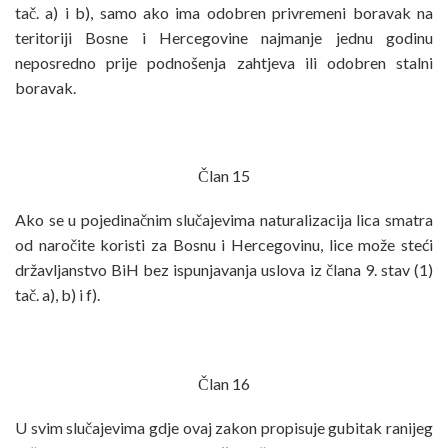
tač. a) i b), samo ako ima odobren privremeni boravak na
teritoriji Bosne i Hercegovine najmanje jednu godinu
neposredno prije podnošenja zahtjeva ili odobren stalni
boravak.
Član 15
Ako se u pojedinačnim slučajevima naturalizacija lica smatra
od naročite koristi za Bosnu i Hercegovinu, lice može steći
državljanstvo BiH bez ispunjavanja uslova iz člana 9. stav (1)
tač. a), b) i f).
Član 16
U svim slučajevima gdje ovaj zakon propisuje gubitak ranijeg