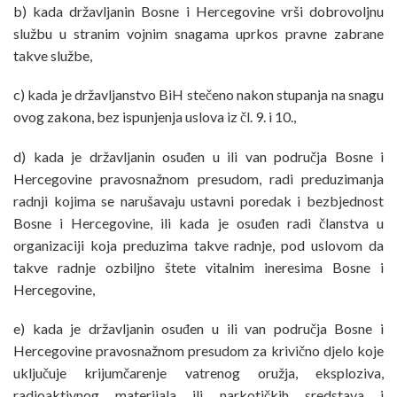
b) kada državljanin Bosne i Hercegovine vrši dobrovoljnu
službu u stranim vojnim snagama uprkos pravne zabrane
takve službe,
c) kada je državljanstvo BiH stečeno nakon stupanja na snagu
ovog zakona, bez ispunjenja uslova iz čl. 9. i 10.,
d) kada je državljanin osuđen u ili van područja Bosne i
Hercegovine pravosnažnom presudom, radi preduzimanja
radnji kojima se narušavaju ustavni poredak i bezbjednost
Bosne i Hercegovine, ili kada je osuđen radi članstva u
organizaciji koja preduzima takve radnje, pod uslovom da
takve radnje ozbiljno štete vitalnim ineresima Bosne i
Hercegovine,
e) kada je državljanin osuđen u ili van područja Bosne i
Hercegovine pravosnažnom presudom za krivično djelo koje
uključuje krijumčarenje vatrenog oružja, eksploziva,
radioaktivnog materijala ili narkotičkih sredstava i