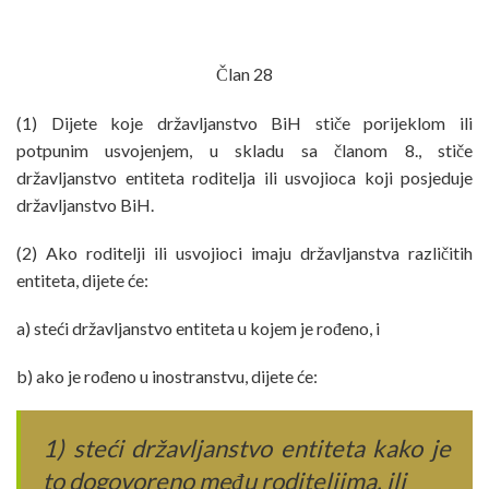
Član 28
(1) Dijete koje državljanstvo BiH stiče porijeklom ili
potpunim usvojenjem, u skladu sa članom 8., stiče
državljanstvo entiteta roditelja ili usvojioca koji posjeduje
državljanstvo BiH.
(2) Ako roditelji ili usvojioci imaju državljanstva različitih
entiteta, dijete će:
a) steći državljanstvo entiteta u kojem je rođeno, i
b) ako je rođeno u inostranstvu, dijete će:
1) steći državljanstvo entiteta kako je
to dogovoreno među roditeljima, ili