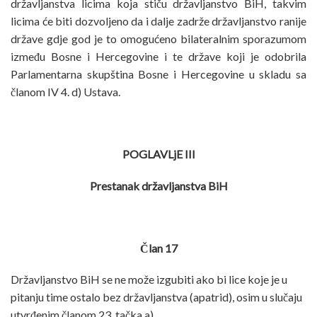
državljanstva licima koja stiču državljanstvo BiH, takvim
licima će biti dozvoljeno da i dalje zadrže državljanstvo ranije
države gdje god je to omogućeno bilateralnim sporazumom
između Bosne i Hercegovine i te države koji je odobrila
Parlamentarna skupština Bosne i Hercegovine u skladu sa
članom IV 4. d) Ustava.
POGLAVLjE III
Prestanak državljanstva BiH
Član 17
Državljanstvo BiH se ne može izgubiti ako bi lice koje je u
pitanju time ostalo bez državljanstva (apatrid), osim u slučaju
utvrđenim članom 23. tačka a).