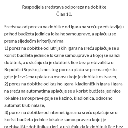
Raspodjela sredstava od poreza na dobitke
Član 10.
Sredstva od poreza na dobitke od igara na sreću predstavljaju
prihod budžeta jedinica lokalne samouprave, a uplaćuju se
prema sljedećim kriterijumima:
1) porez na dobitke od lutrijskih igara na sreću uplaćuje se u
korist budžeta jedinice lokalne samouprave u kojoj se nalazi
dobitnik, a u slučaju da je dobitnik lice bez prebivališta u
Republici Srpskoj, iznos tog poreza plaća se prema mjestu
gdje je izvršena uplata na osnovu koje je dobitak ostvaren,
2) porez na dobitke od kazino igara, kladioničkih igara i igara
na sreću na automatima uplaćuje se u korist budžeta jedinice
lokalne samouprave gdje se kazino, kladionica, odnosno
automat klub nalaze,
3) porez na dobitke od internet igara na sreću uplaćuje se u
korist budžeta jednice lokalne samouprave u kojoj je
prebivalište dobitnika u igri, a u slučaju da je dobitnik lice bez