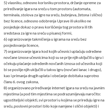
5) vlasniku, odnosno korisniku prostora, držanje opreme za
priređivanje igara na sreću u tom prostoru (automata,
terminala, stolova za igre na sreću, bubnjeva, žetona i slično)
bez licence, odnosno odobrenja Uprave ili ukoliko ne
posjeduje dokaz o pravu korišćenja tog prostora ili tih
sredstava za igre na sreću u pisanoj formi,
6) ogranizovanje takmičenja u igrama na sreću bez
posjedovanja licence,
7) organizovanje igara kod kojih učesnici uplaćuju određene
novčane iznose učesnicima koji su se prije njih uključili u igru i
očekuju plaćanje određenih novčanih iznosa od učesnika koji
bi se poslije njih uključili u takvu igru (novčani lanac i drugo),
kao i primanja drugih uplata i obećanje dobitaka suprotno
članu 6. ovog zakona,
8) organizovano priređivanje internet igara na sreću na javnim
mjestima (a pod tim mjestima se podrazumijevaju naročito:
ugostiteljski objekti, svi prostori u kojima se priređuju igre na
sreću, poslovni prostori bilo koje namjene i slični objekti) i