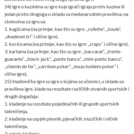
24) igre u kazinima su igre koje igrači igraju protiv kazina ili
jedan protiv drugoga u skladu sa međunarodnim pravilima, na
stolovima za igru sa:
1. kuglicama (na primjer, kao što su igre: „rullette“, „boule“,
„dvadeset tri“ i slične igre),
2. kockicama (na primjer, kao što su igre: „craps“ i slične igre),
3. kartama (na primjer, kao što su igre: „baccarat“, „trente-
guarante“, „black-jack“, „punto banco“, „mini-punto banco“,
„chemin de fer“, „carriben poker“, „texas holdem poker“ i
slične igre),
25) kladioničke igre su igre u kojima se učesnici, u skladu sa
pravilima igre, klade na rezultate različitih stvarnih sportskih i
drugih događaja:
1. klađenje na rezultate pojedinačnih ili grupnih sportskih
takmičenja,
2. klađenje na uspjeh plesnih, pjevačkih, muzičkih i sličnih
takmičenja,
3. ostala klađenja,