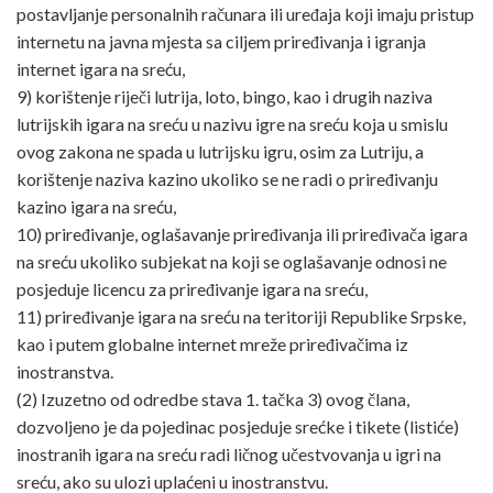
postavljanje personalnih računara ili uređaja koji imaju pristup
internetu na javna mjesta sa ciljem priređivanja i igranja
internet igara na sreću,
9) korištenje riječi lutrija, loto, bingo, kao i drugih naziva
lutrijskih igara na sreću u nazivu igre na sreću koja u smislu
ovog zakona ne spada u lutrijsku igru, osim za Lutriju, a
korištenje naziva kazino ukoliko se ne radi o priređivanju
kazino igara na sreću,
10) priređivanje, oglašavanje priređivanja ili priređivača igara
na sreću ukoliko subjekat na koji se oglašavanje odnosi ne
posjeduje licencu za priređivanje igara na sreću,
11) priređivanje igara na sreću na teritoriji Republike Srpske,
kao i putem globalne internet mreže priređivačima iz
inostranstva.
(2) Izuzetno od odredbe stava 1. tačka 3) ovog člana,
dozvoljeno je da pojedinac posjeduje srećke i tikete (listiće)
inostranih igara na sreću radi ličnog učestvovanja u igri na
sreću, ako su ulozi uplaćeni u inostranstvu.