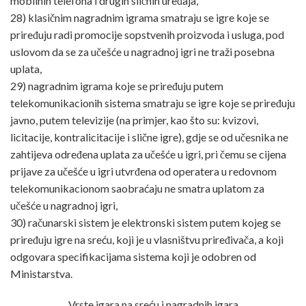
mobilnih telefona i drugih sličnih uređaja,
28) klasičnim nagradnim igrama smatraju se igre koje se
priređuju radi promocije sopstvenih proizvoda i usluga, pod
uslovom da se za učešće u nagradnoj igri ne traži posebna
uplata,
29) nagradnim igrama koje se priređuju putem
telekomunikacionih sistema smatraju se igre koje se priređuju
javno, putem televizije (na primjer, kao što su: kvizovi,
licitacije, kontralicitacije i slične igre), gdje se od učesnika ne
zahtijeva određena uplata za učešće u igri, pri čemu se cijena
prijave za učešće u igri utvrđena od operatera u redovnom
telekomunikacionom saobraćaju ne smatra uplatom za
učešće u nagradnoj igri,
30) računarski sistem je elektronski sistem putem kojeg se
priređuju igre na sreću, koji je u vlasništvu priređivača, a koji
odgovara specifikacijama sistema koji je odobren od
Ministarstva.
Vrste igara na sreću i nagradnih igara