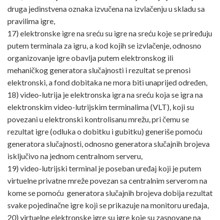
druga jedinstvena oznaka izvučena na izvlačenju u skladu sa
pravilima igre,
17) elektronske igre na sreću su igre na sreću koje se priređuju
putem terminala za igru, a kod kojih se izvlačenje, odnosno
organizovanje igre obavlja putem elektronskog ili
mehaničkog generatora slučajnosti i rezultat se prenosi
elektronski, a fond dobitaka ne mora biti unaprijed određen,
18) video-lutrija je elektronska igra na sreću koja se igra na
elektronskim video-lutrijskim terminalima (VLT), koji su
povezani u elektronski kontrolisanu mrežu, pri čemu se
rezultat igre (odluka o dobitku i gubitku) generiše pomoću
generatora slučajnosti, odnosno generatora slučajnih brojeva
isključivo na jednom centralnom serveru,
19) video-lutrijski terminal je poseban uređaj koji je putem
virtuelne privatne mreže povezan sa centralnim serverom na
kome se pomoću generatora slučajnih brojeva dobija rezultat
svake pojedinačne igre koji se prikazuje na monitoru uređaja,
20) virtuelne elektronske igre su igre koje su zasnovane na