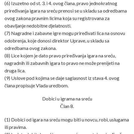
(6) Izuzetno od st. 3. i 4. ovog člana, pravo jednokratnog
priređivanja igara na sreću prenosi se u skladu sa odredbama
ovog zakona pravnim licima koja su registrovana za
obavljanje nedobitne djelatnosti.
(7) Nagradne i zabavne igre mogu priređivati lica na osnovu
odobrenja, koje donosi direktor Uprave, u skladu sa
odredbama ovog zakona.
(8) Lice kojem je dato pravo priređivanja igara na sreću,
nagradnih ili zabavnih igara to pravo ne može prenijeti na
druga lica.
(9) Uslove pod kojima se daje saglasnost iz stava 4. ovog
člana propisuje Vlada uredbom.
Dobici u igrama na sreću
Član 8.
(1) Dobici od igara na sreću mogu biti u novcu, robi, uslugama
ili pravima.