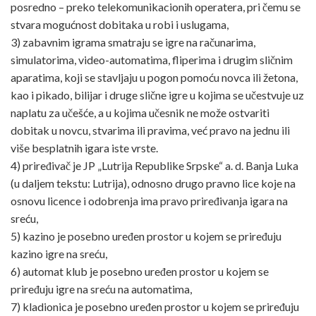
posredno – preko telekomunikacionih operatera, pri čemu se
stvara mogućnost dobitaka u robi i uslugama,
3) zabavnim igrama smatraju se igre na računarima,
simulatorima, video-automatima, fliperima i drugim sličnim
aparatima, koji se stavljaju u pogon pomoću novca ili žetona,
kao i pikado, bilijar i druge slične igre u kojima se učestvuje uz
naplatu za učešće, a u kojima učesnik ne može ostvariti
dobitak u novcu, stvarima ili pravima, već pravo na jednu ili
više besplatnih igara iste vrste.
4) priređivač je JP „Lutrija Republike Srpske“ a. d. Banja Luka
(u daljem tekstu: Lutrija), odnosno drugo pravno lice koje na
osnovu licence i odobrenja ima pravo priređivanja igara na
sreću,
5) kazino je posebno uređen prostor u kojem se priređuju
kazino igre na sreću,
6) automat klub je posebno uređen prostor u kojem se
priređuju igre na sreću na automatima,
7) kladionica je posebno uređen prostor u kojem se priređuju