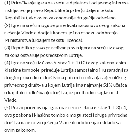
(1) Priređivanje igara na sreću je djelatnost od javnog interesa
i isključivo je pravo Republike Srpske (u daljem tekstu:
Republika), ako ovim zakonom nije drugačije određeno.
(2) Igre na sreću mogu se priređivati na osnovu ovog zakona,
rješenja Vlade o dodjeli koncesije i na osnovu odobrenja
Ministarstva (u daljem tekstu: licenca).
(3) Republika pravo priređivanja svih igara na sreću iz ovog
zakona ostvaruje posredstvom Lutrije.
(4) Igre na sreću iz člana 6. stav 1. t. 1) i 2) ovog zakona, osim
klasične tombole, priređuje Lutrija samostalno ili u saradnji sa
drugim privrednim društvima putem formiranja zajedničkog
privrednog društva u kojem Lutrija ima najmanje 51% učešća
u kapitalu i odlučivanju društva, uz prethodnu saglasnost
Vlade.
(5) Pravo priređivanja igara na sreću iz člana 6. stav 1. t. 3) i 4)
ovog zakona i klasične tombole mogu steći i druga privredna
društva na osnovu rješenja Vlade ili odobrenja u skladu sa
ovim zakonom.