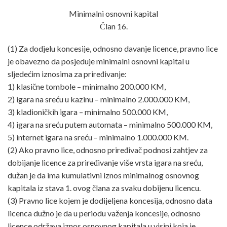
Minimalni osnovni kapital
Član 16.
(1) Za dodjelu koncesije, odnosno davanje licence, pravno lice
je obavezno da posjeduje minimalni osnovni kapital u
sljedećim iznosima za priređivanje:
1) klasične tombole – minimalno 200.000 KM,
2) igara na sreću u kazinu – minimalno 2.000.000 KM,
3) kladioničkih igara – minimalno 500.000 KM,
4) igara na sreću putem automata – minimalno 500.000 KM,
5) internet igara na sreću – minimalno 1.000.000 KM.
(2) Ako pravno lice, odnosno priređivač podnosi zahtjev za
dobijanje licence za priređivanje više vrsta igara na sreću,
dužan je da ima kumulativni iznos minimalnog osnovnog
kapitala iz stava 1. ovog člana za svaku dobijenu licencu.
(3) Pravno lice kojem je dodijeljena koncesija, odnosno data
licenca dužno je da u periodu važenja koncesije, odnosno
licence održava iznos osnovnog kapitala u visini koja je