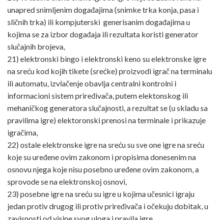
unapred snimljenim događajima (snimke trka konja, pasa i
sličnih trka) ili kompjuterski generisanim događajima u
kojima se za izbor događaja ili rezultata koristi generator
slučajnih brojeva,
21) elektronski bingo i elektronski keno su elektronske igre
na sreću kod kojih tikete (srećke) proizvodi igrač na terminalu
ili automatu, izvlačenje obavlja centralni kontrolni i
informacioni sistem priređivača, putem elektonskog ili
mehaničkog generatora slučajnosti, a rezultat se (u skladu sa
pravilima igre) elektoronski prenosi na terminale i prikazuje
igračima,
22) ostale elektronske igre na sreću su sve one igre na sreću
koje su uređene ovim zakonom i propisima donesenim na
osnovu njega koje nisu posebno uređene ovim zakonom, a
sprovode se na elektronskoj osnovi,
23) posebne igre na sreću su igre u kojima učesnici igraju
jedan protiv drugog ili protiv priređivača i očekuju dobitak, u
zavisnosti od visine svog uloga i pravila igre,