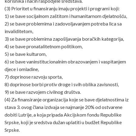
korisnika i način raspodjele sredstava.
(3) Prioritet u finansiranju imaju projekti i programi koji:
1) se bave socijalnom zaštitom i humanitarnom djelatnošću,
2) se bave problemima i zadovoljavanjem potreba lica sa
invaliditetom,
3) se bave problemima zapošljavanja boračkih kategorija,
4) se bave pronatalitetnom politikom,
5) se bave kulturom,
6) se bave vaninstitucionalnim obrazovanjem i vaspitanjem
djece i omladine,
7) doprinose razvoju sporta,
8) doprinose borbi protiv droge i svih oblika zavisnosti,
9) se bave razvojem civilnog društva.
(4) Za finansiranje organizacija koje se bave djelatnostima iz
stava 3. ovog člana izdvaja se najmanje 20% od ostvarene
dobiti Lutrije, a koja pripada Akcijskom fondu Republike
Srpske, koji je sredstva dužan uplatiti u budžet Republike
Srpske.