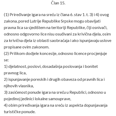
Član 15.
(1) Priređivanje igara na sreću iz člana 6. stav 1. t. 3) i 4) ovog
zakona, pored Lutrije Republike Srpske mogu obavljati
pravna lica sa sjedištem na teritoriji Republike, čiji osnivači,
odnosno odgovorno lice nisu osuđivani za krivična djela, osim
za krivična djela iz oblasti saobraćaja i ako ispunjavaju uslove
propisane ovim zakonom.
(2) Prilikom dodjele koncesije, odnosno licence procjenjuje
se:
1) djelatnost, poslovi, dosadašnja poslovanja i bonitet
pravnog lica,
2) ispunjavanje poreskih i drugih obaveza od pravnih lica i
njihovih vlasnika,
3) zasićenost ponude igara na sreću u Republici, odnosno u
pojedinoj jedinici lokalne samouprave,
4) obim priređivanja igara na sreću iz aspekta dopunjavanja
turističke ponude.