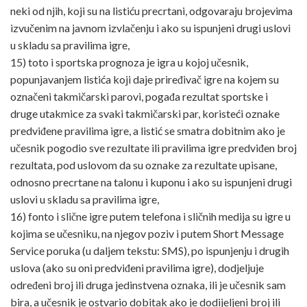
neki od njih, koji su na listiću precrtani, odgovaraju brojevima
izvučenim na javnom izvlačenju i ako su ispunjeni drugi uslovi
u skladu sa pravilima igre,
15) toto i sportska prognoza je igra u kojoj učesnik,
popunjavanjem listića koji daje priređivač igre na kojem su
označeni takmičarski parovi, pogađa rezultat sportske i
druge utakmice za svaki takmičarski par, koristeći oznake
predviđene pravilima igre, a listić se smatra dobitnim ako je
učesnik pogodio sve rezultate ili pravilima igre predviđen broj
rezultata, pod uslovom da su oznake za rezultate upisane,
odnosno precrtane na talonu i kuponu i ako su ispunjeni drugi
uslovi u skladu sa pravilima igre,
16) fonto i slične igre putem telefona i sličnih medija su igre u
kojima se učesniku, na njegov poziv i putem Short Message
Service poruka (u daljem tekstu: SMS), po ispunjenju i drugih
uslova (ako su oni predviđeni pravilima igre), dodjeljuje
određeni broj ili druga jedinstvena oznaka, ili je učesnik sam
bira, a učesnik je ostvario dobitak ako je dodijeljeni broj ili