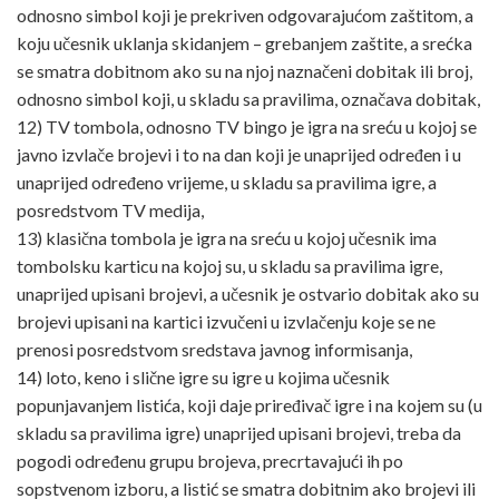
odnosno simbol koji je prekriven odgovarajućom zaštitom, a
koju učesnik uklanja skidanjem – grebanjem zaštite, a srećka
se smatra dobitnom ako su na njoj naznačeni dobitak ili broj,
odnosno simbol koji, u skladu sa pravilima, označava dobitak,
12) TV tombola, odnosno TV bingo je igra na sreću u kojoj se
javno izvlače brojevi i to na dan koji je unaprijed određen i u
unaprijed određeno vrijeme, u skladu sa pravilima igre, a
posredstvom TV medija,
13) klasična tombola je igra na sreću u kojoj učesnik ima
tombolsku karticu na kojoj su, u skladu sa pravilima igre,
unaprijed upisani brojevi, a učesnik je ostvario dobitak ako su
brojevi upisani na kartici izvučeni u izvlačenju koje se ne
prenosi posredstvom sredstava javnog informisanja,
14) loto, keno i slične igre su igre u kojima učesnik
popunjavanjem listića, koji daje priređivač igre i na kojem su (u
skladu sa pravilima igre) unaprijed upisani brojevi, treba da
pogodi određenu grupu brojeva, precrtavajući ih po
sopstvenom izboru, a listić se smatra dobitnim ako brojevi ili