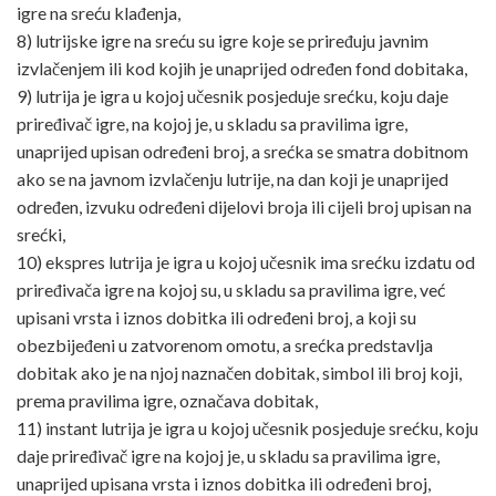
igre na sreću klađenja,
8) lutrijske igre na sreću su igre koje se priređuju javnim
izvlačenjem ili kod kojih je unaprijed određen fond dobitaka,
9) lutrija je igra u kojoj učesnik posjeduje srećku, koju daje
priređivač igre, na kojoj je, u skladu sa pravilima igre,
unaprijed upisan određeni broj, a srećka se smatra dobitnom
ako se na javnom izvlačenju lutrije, na dan koji je unaprijed
određen, izvuku određeni dijelovi broja ili cijeli broj upisan na
srećki,
10) ekspres lutrija je igra u kojoj učesnik ima srećku izdatu od
priređivača igre na kojoj su, u skladu sa pravilima igre, već
upisani vrsta i iznos dobitka ili određeni broj, a koji su
obezbijeđeni u zatvorenom omotu, a srećka predstavlja
dobitak ako je na njoj naznačen dobitak, simbol ili broj koji,
prema pravilima igre, označava dobitak,
11) instant lutrija je igra u kojoj učesnik posjeduje srećku, koju
daje priređivač igre na kojoj je, u skladu sa pravilima igre,
unaprijed upisana vrsta i iznos dobitka ili određeni broj,