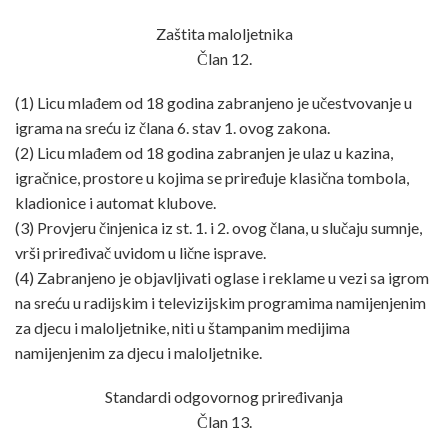
Zaštita maloljetnika
Član 12.
(1) Licu mlađem od 18 godina zabranjeno je učestvovanje u
igrama na sreću iz člana 6. stav 1. ovog zakona.
(2) Licu mlađem od 18 godina zabranjen je ulaz u kazina,
igračnice, prostore u kojima se priređuje klasična tombola,
kladionice i automat klubove.
(3) Provjeru činjenica iz st. 1. i 2. ovog člana, u slučaju sumnje,
vrši priređivač uvidom u lične isprave.
(4) Zabranjeno je objavljivati oglase i reklame u vezi sa igrom
na sreću u radijskim i televizijskim programima namijenjenim
za djecu i maloljetnike, niti u štampanim medijima
namijenjenim za djecu i maloljetnike.
Standardi odgovornog priređivanja
Član 13.