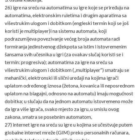
26) igre na sreću na automatima su igre koje se priređuju na
automatima, elektronskim ruletima i drugim aparatima sa
višestrukim ulogom i dobitkom (engleski termin koji se još
koristi je multiplayer)i na sistemu automata, koji
podrazumijeva povezivanje većeg broja automata radi
formiranja jedinstvenog džekpota sa istim i istovremenim
šansama svih učesnika u igri (za ovakav slučaj koristi se i
termin: progresiva); automatima za igre na sreću sa
višestrukim ulogom i dobitkom („multiplayer“) smatraju se
mehanički, elektronski ili slični uređaji na kojima igrači
uplatom određenog iznosa (žetona, kovanica ili neposrednom
uplatom na blagajni, odnosno na automatu) imaju mogućnost
dobitka; u slučaju da na jednom automatu istovremeno može
da igra više igrača, svako mjesto za igru, u smislu ovog
zakona, smatra se posebnim automatom,
27) internet igre na sreću su igre u kojima se učestvuje putem
globalne internet mreže (GIM) preko personalnih računara,