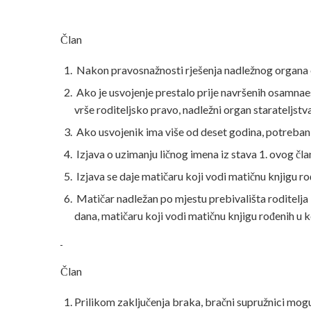
Član
Nakon pravosnažnosti rješenja nadležnog organa o 
Ako je usvojenje prestalo prije navršenih osamnaes
vrše roditeljsko pravo, nadležni organ starateljstva
Ako usvojenik ima više od deset godina, potreban j
Izjava o uzimanju ličnog imena iz stava 1. ovog čl
Izjava se daje matičaru koji vodi matičnu knjigu rođ
Matičar nadležan po mjestu prebivališta roditelja i
dana, matičaru koji vodi matičnu knjigu rođenih u k
Član
Prilikom zaključenja braka, bračni supružnici mogu