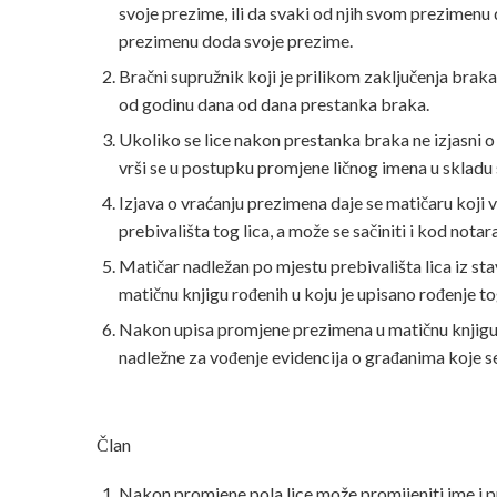
svoje prezime, ili da svaki od njih svom prezimen
prezimenu doda svoje prezime.
Bračni supružnik koji je prilikom zaključenja brak
od godinu dana od dana prestanka braka.
Ukoliko se lice nakon prestanka braka ne izjasni o 
vrši se u postupku promjene ličnog imena u sklad
Izjava o vraćanju prezimena daje se matičaru koji v
prebivališta tog lica, a može se sačiniti i kod nota
Matičar nadležan po mjestu prebivališta lica iz sta
matičnu knjigu rođenih u koju je upisano rođenje tog
Nakon upisa promjene prezimena u matičnu knjigu r
nadležne za vođenje evidencija o građanima koje 
Član
Nakon promjene pola lice može promijeniti ime i pr