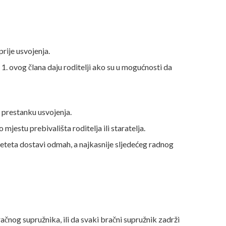
rije usvojenja.
1. ovog člana daju roditelji ako su u mogućnosti da
o prestanku usvojenja.
mjestu prebivališta roditelja ili staratelja.
djeteta dostavi odmah, a najkasnije sljedećeg radnog
čnog supružnika, ili da svaki bračni supružnik zadrži