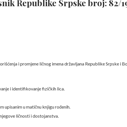
nik Republike Srpske broj: 82/19
rišćenja i promjene ličnog imena državljana Republike Srpske i B
anje i identifikovanje fizičkih lica.
om upisanim u matičnu knjigu rođenih.
njegove ličnosti i dostojanstva.