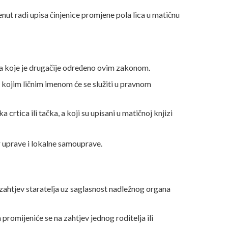
nut radi upisa činjenice promjene pola lica u matičnu
a za koje je drugačije određeno ovim zakonom.
ni kojim ličnim imenom će se služiti u pravnom
rtica ili tačka, a koji su upisani u matičnoj knjizi
r uprave i lokalne samouprave.
na zahtjev staratelja uz saglasnost nadležnog organa
 promijeniće se na zahtjev jednog roditelja ili