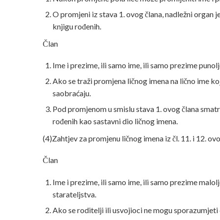
O promjeni iz stava 1. ovog člana, nadležni organ 
knjigu rođenih.
Član
Ime i prezime, ili samo ime, ili samo prezime punol
Ako se traži promjena ličnog imena na lično ime koje
saobraćaju.
Pod promjenom u smislu stava 1. ovog člana smatra s
rođenih kao sastavni dio ličnog imena.
(4)Zahtjev za promjenu ličnog imena iz čl. 11. i 12. 
Član
Ime i prezime, ili samo ime, ili samo prezime malolj
starateljstva.
Ako se roditelji ili usvojioci ne mogu sporazumjeti