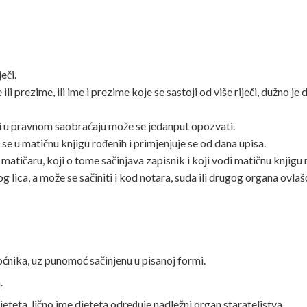
eči.
 ili prezime, ili ime i prezime koje se sastoji od više riječi, dužno j
iti u pravnom saobraćaju može se jedanput opozvati.
uje se u matičnu knjigu rođenih i primjenjuje se od dana upisa.
 se matičaru, koji o tome sačinjava zapisnik i koji vodi matičnu knjigu
g lica, a može se sačiniti i kod notara, suda ili drugog organa ovlaš
ćnika, uz punomoć sačinjenu u pisanoj formi.
.
jeteta, lično ime djeteta određuje nadležni organ starateljstva.