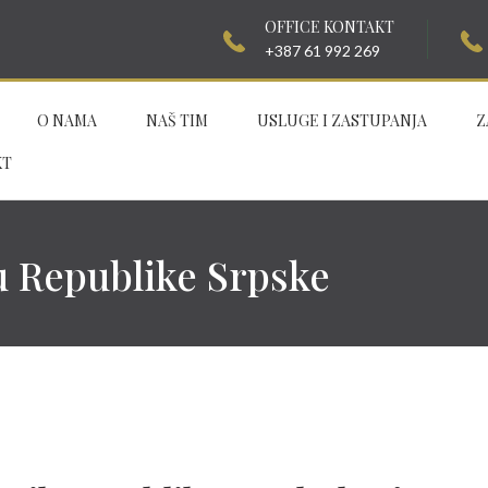
OFFICE KONTAKT
+387 61 992 269
O NAMA
NAŠ TIM
USLUGE I ZASTUPANJA
Z
KT
 Republike Srpske