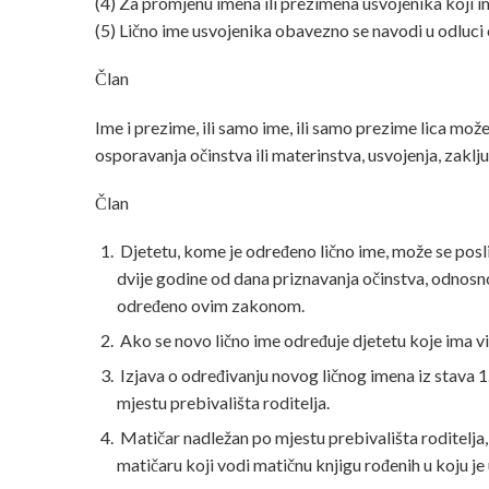
(4) Za promjenu imena ili prezimena usvojenika koji i
(5) Lično ime usvojenika obavezno se navodi u odluci 
Član
Ime i prezime, ili samo ime, ili samo prezime lica mo
osporavanja očinstva ili materinstva, usvojenja, zaključ
Član
Djetetu, kome je određeno lično ime, može se posli
dvije godine od dana priznavanja očinstva, odnosn
određeno ovim zakonom.
Ako se novo lično ime određuje djetetu koje ima vi
Izjava o određivanju novog ličnog imena iz stava 1.
mjestu prebivališta roditelja.
Matičar nadležan po mjestu prebivališta roditelja,
matičaru koji vodi matičnu knjigu rođenih u koju je