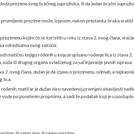
u doda prezime svog bračnog supružnika, ili da jedan bračni supru
a promijenio prezime može, izjavom, nakon prestanka braka vratiti 
prezimenu kojim će se koristiti u roku iz stava 2. ovog člana, vraća
u sa odredbama ovog zakona.
odi matičnu knjigu rođenih u koju je upisano rođenje lica iz stava 2
ra, suda ili drugog organa ovlašćenog za sačinjavanje javnih isprava.
va 2. ovog člana, dužan je da izjavu o prezimenu, odmah, a najkasni
 lica.
ođenih, matičar je dužan da o navedenoj promjeni obavijesti nadle
se vode po posebnim propisima, a sadrže podatak koji je u postupk
ezime, ili samo ime, ili samo prezime.