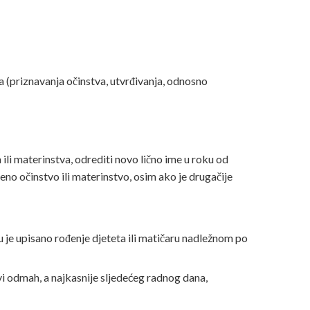
a (priznavanja očinstva, utvrđivanja, odnosno
ili materinstva, odrediti novo lično ime u roku od
o očinstvo ili materinstvo, osim ako je drugačije
u je upisano rođenje djeteta ili matičaru nadležnom po
vi odmah, a najkasnije sljedećeg radnog dana,