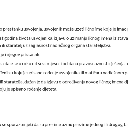
prestanku usvojenja, usvojenik može uzeti lično ime koje je imao p
t godina života usvojenika, izjavu o uzimanju ličnog imena iz stava 
 ili staratelj uz saglasnost nadležnog organa starateljstva.
e i njegov pristanak.
ana daje se u roku od šest mjeseci od dana pravosnažnosti rješenja 
enih u koju je upisano rođenje usvojenika ili matičaru nadležnom po 
li staratelja, dužan je da izjavu o određivanju novog ličnog imena 
oju je upisano rođenje djeteta.
 se sporazumjeti da za prezime uzmu prezime jednog ili drugog bra