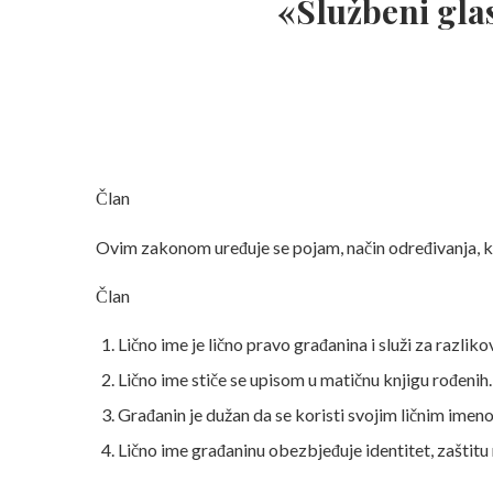
«Službeni glas
Član
Ovim zakonom uređuje se pojam, način određivanja, ko
Član
Lično ime je lično pravo građanina i služi za razlikov
Lično ime stiče se upisom u matičnu knjigu rođenih.
Građanin je dužan da se koristi svojim ličnim imen
Lično ime građaninu obezbjeđuje identitet, zaštitu 