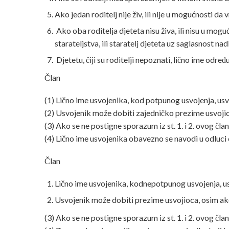
Ako jedan roditelj nije živ, ili nije u mogućnosti da 
Ako oba roditelja djeteta nisu živa, ili nisu u mogu
starateljstva, ili staratelj djeteta uz saglasnost na
Djetetu, čiji su roditelji nepoznati, lično ime određ
Član
(1) Lično ime usvojenika, kod potpunog usvojenja, us
(2) Usvojenik može dobiti zajedničko prezime usvoji
(3) Ako se ne postigne sporazum iz st. 1. i 2. ovog čla
(4) Lično ime usvojenika obavezno se navodi u odluci 
Član
Lično ime usvojenika, kodnepotpunog usvojenja
,
u
Usvojenik može dobiti prezime usvojioca, osim ako
(3) Ako se ne postigne sporazum iz st. 1. i 2. ovog čla