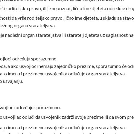
vrši roditeljsko pravo, ili je nepoznat, lično ime djeteta određuje drug
ćnosti da vrše roditeljsko pravo, lično ime djeteta, u skladu sa sta
dležnog organa starateljstva.
uje nadležni organ starateljstva ili staratelj djeteta uz saglasnost 
vojioci određuju sporazumno.
oca, a ako usvojioci nemaju zajedničko prezime, sporazumno će odr
na, o imenu i prezimenu usvojenika odlučuje organ starateljstva.
o usvajanju.
svojioci određuju sporazumno
.
 usvojilac odluči da usvojenik zadrži svoje prezime ili da svom p
na, o imenu i prezimenu usvojenika odlučuje organ starateljstva.