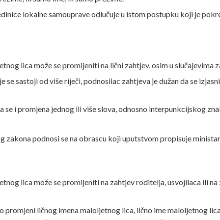
jedinice lokalne samouprave odlučuje u istom postupku koji je pokre
jetnog lica može se promijeniti na lični zahtjev, osim u slučajevim
 se sastoji od više riječi, podnosilac zahtjeva je dužan da se izjas
e i promjena jednog ili više slova, odnosno interpunkcijskog znaka c
ovog zakona podnosi se na obrascu koji uputstvom propisuje minista
etnog lica može se promijeniti na zahtjev roditelja, usvojilaca ili 
 o promjeni ličnog imena maloljetnog lica
,
lično ime maloljetnog lica