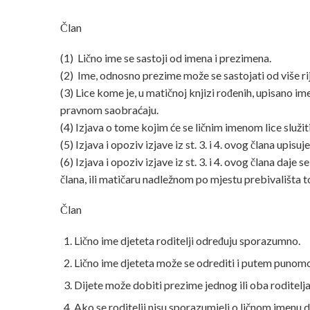
Član
(1) Lično ime se sastoji od imena i prezimena.
(2) Ime, odnosno prezime može se sastojati od više rij
(3) Lice kome je, u matičnoj knjizi rođenih, upisano ime
pravnom saobraćaju.
(4) Izjava o tome kojim će se ličnim imenom lice služ
(5) Izjava i opoziv izjave iz st. 3. i 4. ovog člana upis
(6) Izjava i opoziv izjave iz st. 3. i 4. ovog člana daje
člana, ili matičaru nadležnom po mjestu prebivališta to
Član
Lično ime djeteta roditelji određuju sporazumno.
Lično ime djeteta može se odrediti i putem punomo
Dijete može dobiti prezime jednog ili oba roditelja
Ako se roditelji nisu sporazumjeli o ličnom imenu d