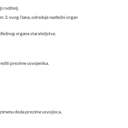
i roditelj.
vom 3. ovog člana, određuje nadležni organ
nadležnog organa starateljstva.
editi prezime usvojenika.
rezimenu doda prezime usvojioca.