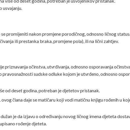
ma više od deset godina, potreban je usvojenikov pristanak.
o usvajanju.
že se promijeniti nakon promjene porodičnog, odnosno ličnog status
ivanja ili prestanka braka, promjene pola), ili na lični zahtjev.
je priznavanja očinstva, utvrđivanja, odnosno osporavanja očinstva 
o pravosnažnosti sudske odluke kojom je utvrđeno, odnosno osporen
še od deset godina, potreban je djetetov pristanak.
 ovog člana daje se matičaru koji vodi matičnu knjigu rođenih u koj
 dužan je da izjavu o određivanju novog ličnog imena djeteta dosta
 upisano rođenje djeteta.