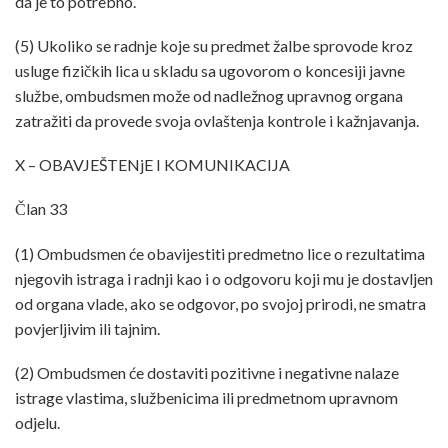
da je to potrebno.
(5) Ukoliko se radnje koje su predmet žalbe sprovode kroz
usluge fizičkih lica u skladu sa ugovorom o koncesiji javne
službe, ombudsmen može od nadležnog upravnog organa
zatražiti da provede svoja ovlaštenja kontrole i kažnjavanja.
X – OBAVJEŠTENjE I KOMUNIKACIJA
Član 33
(1) Ombudsmen će obavijestiti predmetno lice o rezultatima
njegovih istraga i radnji kao i o odgovoru koji mu je dostavljen
od organa vlade, ako se odgovor, po svojoj prirodi, ne smatra
povjerljivim ili tajnim.
(2) Ombudsmen će dostaviti pozitivne i negativne nalaze
istrage vlastima, službenicima ili predmetnom upravnom
odjelu.