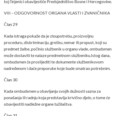
toj činjenici obavijestiće Predsjedništvo Bosne i Hercegovine.
VIII – ODGOVORNOST ORGANA VLASTI I ZVANIČNIKA
Član 29
Kada istraga pokaže da je zloupotrebu, proizvoljnu
proceduru, diskriminaciju, grešku, nemar ili propust, koji su
predmet žalbe, počinio službenik u organu vlade, ombudsmen
može dostaviti te nalaze predmetnom službeniku.Istog dana,
ombudsmen će proslijediti te dokumente službenikovom
nadređenom i daće preporuke koje bude smatrao potrebnim.
Član 30
Kada ombudsmen u obavljanju svojih dužnosti sazna za
ponašanja ili radnju koja predstavlja krivično djelo, o tome će
obavijestiti nadležne organe tužilaštva.
Član 31