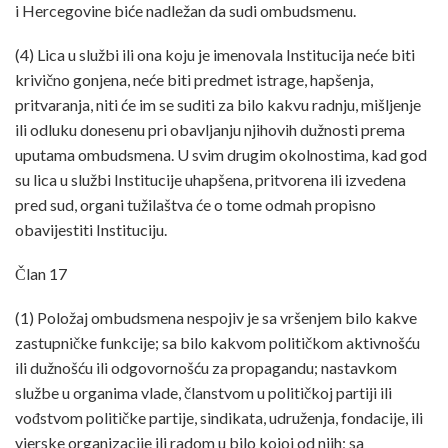
i Hercegovine biće nadležan da sudi ombudsmenu.
(4) Lica u službi ili ona koju je imenovala Institucija neće biti
krivično gonjena, neće biti predmet istrage, hapšenja,
pritvaranja, niti će im se suditi za bilo kakvu radnju, mišljenje
ili odluku donesenu pri obavljanju njihovih dužnosti prema
uputama ombudsmena. U svim drugim okolnostima, kad god
su lica u službi Institucije uhapšena, pritvorena ili izvedena
pred sud, organi tužilaštva će o tome odmah propisno
obavijestiti Instituciju.
Član 17
(1) Položaj ombudsmena nespojiv je sa vršenjem bilo kakve
zastupničke funkcije; sa bilo kakvom političkom aktivnošću
ili dužnošću ili odgovornošću za propagandu; nastavkom
službe u organima vlade, članstvom u političkoj partiji ili
vođstvom političke partije, sindikata, udruženja, fondacije, ili
vjerske organizacije ili radom u bilo kojoj od njih; sa