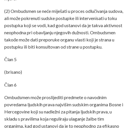
(2) Ombudsmen se neće miješati u proces odlučivanja sudova,
ali može pokrenuti sudske postupke ili intervenisati u toku
postupka koji se vodi, kad god ustanovi da je takva aktivnost
neophodna pri obavljanju njegovih dužnosti. Ombudsmen
takođe može dati preporuke organu vlasti koji je strana u
postupku ili biti konsultovan od strane u postupku.
Član 5
(brisano)
Član 6
Ombudsmen može proslijediti predmete o navodnim
povredama ljudskih prava najvišim sudskim organima Bosne i
Hercegovine koji su nadležni za pitanja ljudskih prava, u
skladu s pravilima koja reguliraju ulaganje žalbe tim
organima, kad god ustanovi da je to neophodno za efikasno