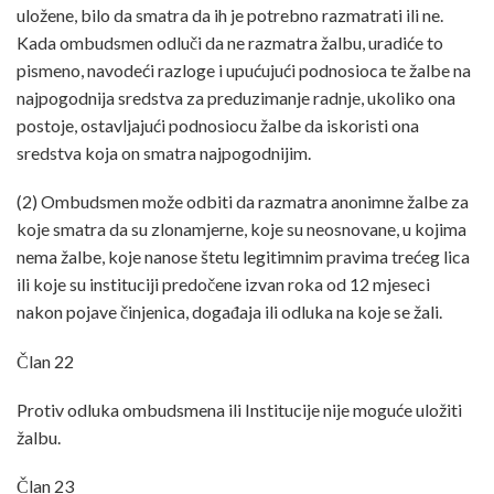
uložene, bilo da smatra da ih je potrebno razmatrati ili ne.
Kada ombudsmen odluči da ne razmatra žalbu, uradiće to
pismeno, navodeći razloge i upućujući podnosioca te žalbe na
najpogodnija sredstva za preduzimanje radnje, ukoliko ona
postoje, ostavljajući podnosiocu žalbe da iskoristi ona
sredstva koja on smatra najpogodnijim.
(2) Ombudsmen može odbiti da razmatra anonimne žalbe za
koje smatra da su zlonamjerne, koje su neosnovane, u kojima
nema žalbe, koje nanose štetu legitimnim pravima trećeg lica
ili koje su instituciji predočene izvan roka od 12 mjeseci
nakon pojave činjenica, događaja ili odluka na koje se žali.
Član 22
Protiv odluka ombudsmena ili Institucije nije moguće uložiti
žalbu.
Član 23