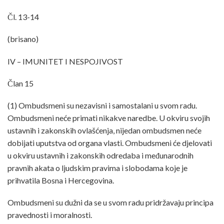
Čl. 13-14
(brisano)
IV – IMUNITET I NESPOJIVOST
Član 15
(1) Ombudsmeni su nezavisni i samostalani u svom radu.
Ombudsmeni neće primati nikakve naredbe. U okviru svojih
ustavnih i zakonskih ovlašćenja, nijedan ombudsmen neće
dobijati uputstva od organa vlasti. Ombudsmeni će djelovati
u okviru ustavnih i zakonskih odredaba i međunarodnih
pravnih akata o ljudskim pravima i slobodama koje je
prihvatila Bosna i Hercegovina.
Ombudsmeni su dužni da se u svom radu pridržavaju principa
pravednosti i moralnosti.