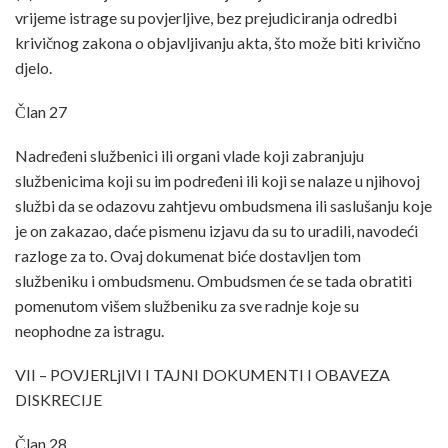
vrijeme istrage su povjerljive, bez prejudiciranja odredbi
krivičnog zakona o objavljivanju akta, što može biti krivično
djelo.
Član 27
Nadređeni službenici ili organi vlade koji zabranjuju
službenicima koji su im podređeni ili koji se nalaze u njihovoj
službi da se odazovu zahtjevu ombudsmena ili saslušanju koje
je on zakazao, daće pismenu izjavu da su to uradili, navodeći
razloge za to. Ovaj dokumenat biće dostavljen tom
službeniku i ombudsmenu. Ombudsmen će se tada obratiti
pomenutom višem službeniku za sve radnje koje su
neophodne za istragu.
VII – POVJERLjIVI I TAJNI DOKUMENTI I OBAVEZA
DISKRECIJE
Član 28