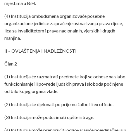
mjestima u BiH.
(4) Institucija ombudsmena organizovaće posebne
organizacione jedinice za praćenje ostvarivanja prava djece,
lica sa invaliditetom i prava nacionalnih, vjerskih i drugih
manjina.
II – OVLAŠTENjA I NADLEŽNOSTI
Član 2
(1) Institucija će razmatrati predmete koji se odnose na slabo
funkcionisanje ili povrede ljudskih prava i sloboda počinjene
od bilo kojeg organa vlade.
(2) Institucija će djelovati po prijemu žalbe ili ex officio.
(3) Institucija može poduzimati opšte istrage.
(4) Institucija može preporučiti odgovarajuće pojedinačne i/ili