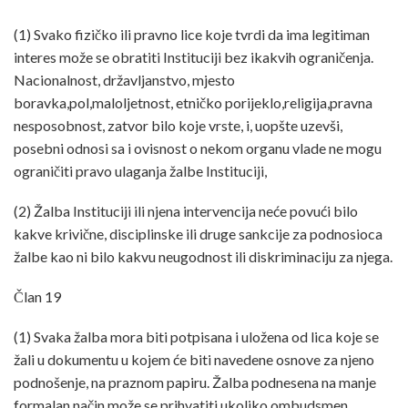
(1) Svako fizičko ili pravno lice koje tvrdi da ima legitiman
interes može se obratiti Instituciji bez ikakvih ograničenja.
Nacionalnost, državljanstvo, mjesto
boravka,pol,maloljetnost, etničko porijeklo,religija,pravna
nesposobnost, zatvor bilo koje vrste, i, uopšte uzevši,
posebni odnosi sa i ovisnost o nekom organu vlade ne mogu
ograničiti pravo ulaganja žalbe Instituciji,
(2) Žalba Instituciji ili njena intervencija neće povući bilo
kakve krivične, disciplinske ili druge sankcije za podnosioca
žalbe kao ni bilo kakvu neugodnost ili diskriminaciju za njega.
Član 19
(1) Svaka žalba mora biti potpisana i uložena od lica koje se
žali u dokumentu u kojem će biti navedene osnove za njeno
podnošenje, na praznom papiru. Žalba podnesena na manje
formalan način može se prihvatiti ukoliko ombudsmen