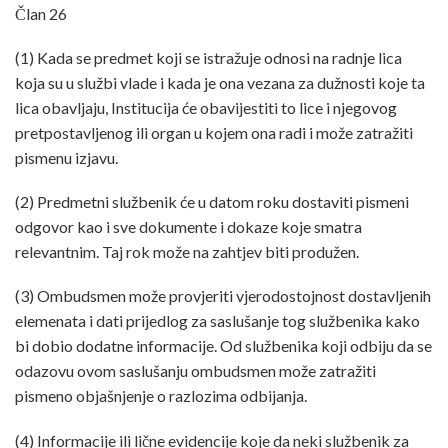
Član 26
(1) Kada se predmet koji se istražuje odnosi na radnje lica
koja su u službi vlade i kada je ona vezana za dužnosti koje ta
lica obavljaju, Institucija će obavijestiti to lice i njegovog
pretpostavljenog ili organ u kojem ona radi i može zatražiti
pismenu izjavu.
(2) Predmetni službenik će u datom roku dostaviti pismeni
odgovor kao i sve dokumente i dokaze koje smatra
relevantnim. Taj rok može na zahtjev biti produžen.
(3) Ombudsmen može provjeriti vjerodostojnost dostavljenih
elemenata i dati prijedlog za saslušanje tog službenika kako
bi dobio dodatne informacije. Od službenika koji odbiju da se
odazovu ovom saslušanju ombudsmen može zatražiti
pismeno objašnjenje o razlozima odbijanja.
(4) Informacije ili lične evidencije koje da neki službenik za