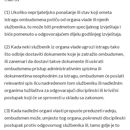
(1) Ukoliko neprijateljsko ponašanje ili stav koji ometa
istragu ombudsmena potiču od organa vlade ili njenih
službenika, to može biti predmetom specijalnog izvještaja i
biće pomenuto u odgovorajućem dijelu godišnjeg izvještaja.
(2) Kada neki službenik iz organa vlade ugrozi istragu tako
što odbije dostaviti dokumente koje je zatražio ombudsmen,
ili zanemari da dostavi takve dokumente ili uskrati
ombudsmenu pristup administrativnim spisima ili
dokumentima neophodnim za istragu, ombudsmen će poslati
relevantni spis licu nadređenom tom službeniku ili nadležnim
organima tužilaštva za odgovarajući disciplinski ili krivični
postupak koji će se sprovesti u skladu sa zakonom.
(3) Kada nadležni organi vlasti propuste preduzeti radnju,
ombudsmen može, umjesto tog organa, pokrenuti disciplinski
postupak protiv odgovornog službenika ili, tamo gdje je to