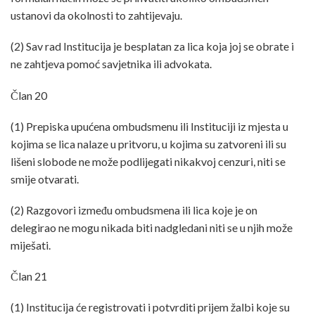
ustanovi da okolnosti to zahtijevaju.
(2) Sav rad Institucija je besplatan za lica koja joj se obrate i
ne zahtjeva pomoć savjetnika ili advokata.
Član 20
(1) Prepiska upućena ombudsmenu ili Instituciji iz mjesta u
kojima se lica nalaze u pritvoru, u kojima su zatvoreni ili su
lišeni slobode ne može podlijegati nikakvoj cenzuri, niti se
smije otvarati.
(2) Razgovori između ombudsmena ili lica koje je on
delegirao ne mogu nikada biti nadgledani niti se u njih može
miješati.
Član 21
(1) Institucija će registrovati i potvrditi prijem žalbi koje su