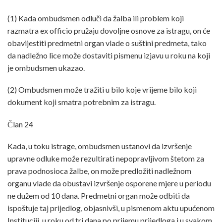
(1) Kada ombudsmen odluči da žalba ili problem koji
razmatra ex officio pružaju dovoljne osnove za istragu, on će
obavijestiti predmetni organ vlade o suštini predmeta, tako
da nadležno lice može dostaviti pismenu izjavu u roku na koji
je ombudsmen ukazao.
(2) Ombudsmen može tražiti u bilo koje vrijeme bilo koji
dokument koji smatra potrebnim za istragu.
Član 24
Kada, u toku istrage, ombudsmen ustanovi da izvršenje
upravne odluke može rezultirati nepopravljivom štetom za
prava podnosioca žalbe, on može predložiti nadležnom
organu vlade da obustavi izvršenje osporene mjere u periodu
ne dužem od 10 dana. Predmetni organ može odbiti da
ispoštuje taj prijedlog, objasnivši, u pismenom aktu upućenom
Instituciji, u roku od tri dana po prijemu prijedloga i u svakom