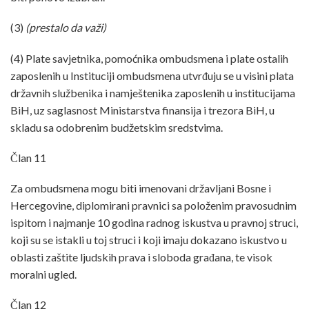
(3)
(prestalo da važi)
(4) Plate savjetnika, pomoćnika ombudsmena i plate ostalih
zaposlenih u Instituciji ombudsmena utvrđuju se u visini plata
državnih službenika i namještenika zaposlenih u institucijama
BiH, uz saglasnost Ministarstva finansija i trezora BiH, u
skladu sa odobrenim budžetskim sredstvima.
Član 11
Za ombudsmena mogu biti imenovani državljani Bosne i
Hercegovine, diplomirani pravnici sa položenim pravosudnim
ispitom i najmanje 10 godina radnog iskustva u pravnoj struci,
koji su se istakli u toj struci i koji imaju dokazano iskustvo u
oblasti zaštite ljudskih prava i sloboda građana, te visok
moralni ugled.
Član 12