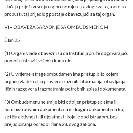
slučaju prije izvršenja osporene mjere, razloge za to, a ako to
propusti, taj prijedlog postaje obavezujući za taj organ.
VI – OBAVEZA SARADNjE SA OMBUDSMENOM
Član 25
(1) Organi vlade obavezni su da Instituciji pruže odgovarajuću
pomoć u istrazi i vršenju kontrole.
(2) U vrijeme istrage ombudsmen ima pristup bilo kojem
organu vlade u cilju provjere traženih informacija, obavljanja
ličnih razgovora i razmatranja potrebnih spisa i dokumenata.
(3) Ombudsmenu ne smije biti odbijen pristup spisima ili
administrativnim dokumentima ili drugim dokumentima koji
se tiču aktivnosti ili djelatnosti koja je pod istragom, bez
prejudiciranja odredbi člana 28. ovog zakona.