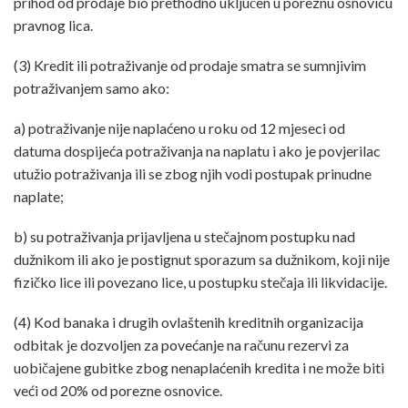
prihod od prodaje bio prethodno uključen u poreznu osnovicu
pravnog lica.
(3) Kredit ili potraživanje od prodaje smatra se sumnjivim
potraživanjem samo ako:
a) potraživanje nije naplaćeno u roku od 12 mjeseci od
datuma dospijeća potraživanja na naplatu i ako je povjerilac
utužio potraživanja ili se zbog njih vodi postupak prinudne
naplate;
b) su potraživanja prijavljena u stečajnom postupku nad
dužnikom ili ako je postignut sporazum sa dužnikom, koji nije
fizičko lice ili povezano lice, u postupku stečaja ili likvidacije.
(4) Kod banaka i drugih ovlaštenih kreditnih organizacija
odbitak je dozvoljen za povećanje na računu rezervi za
uobičajene gubitke zbog nenaplaćenih kredita i ne može biti
veći od 20% od porezne osnovice.