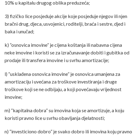
10% u kapitalu drugog oblika preduzeća;
3) fizičko lice posjeduje akcije koje posjeduje njegov ili njen
bračni drug, djeca, usvojenici, roditelji, braća i sestre, djed i
baka i unučad;
k) “osnovica imovine” je cijena koštanja ili nabavna cijena
neke imovine i koristi se za izračunavanje dobiti i gubitka od
prodaje ili transfera imovine i u svrhu amortizacije;
l) “usklađena osnovica imovine” je osnovica umanjena za
amortizaciju i uvećana za troškove investiranja i druge
troškove koji se ne odbijaju, a koji povećavaju vrijednost
imovine;
m) “kapitalna dobra” su imovina koja se amortizuje, a koju
koristi pravno lice u svrhu obavljanja djelatnosti;
n) “investiciono dobro” je svako dobro ili imovina koju pravno