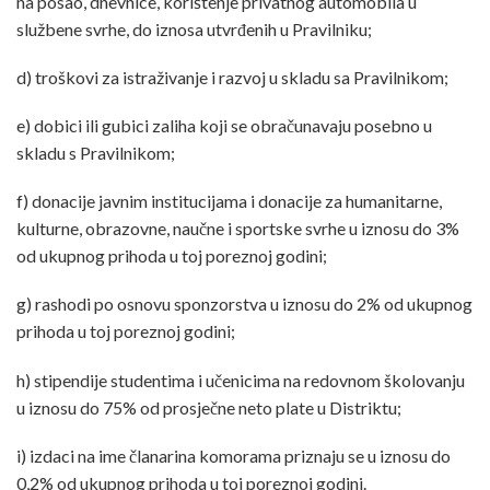
na posao, dnevnice, korištenje privatnog automobila u
službene svrhe, do iznosa utvrđenih u Pravilniku;
d) troškovi za istraživanje i razvoj u skladu sa Pravilnikom;
e) dobici ili gubici zaliha koji se obračunavaju posebno u
skladu s Pravilnikom;
f) donacije javnim institucijama i donacije za humanitarne,
kulturne, obrazovne, naučne i sportske svrhe u iznosu do 3%
od ukupnog prihoda u toj poreznoj godini;
g) rashodi po osnovu sponzorstva u iznosu do 2% od ukupnog
prihoda u toj poreznoj godini;
h) stipendije studentima i učenicima na redovnom školovanju
u iznosu do 75% od prosječne neto plate u Distriktu;
i) izdaci na ime članarina komorama priznaju se u iznosu do
0,2% od ukupnog prihoda u toj poreznoj godini.