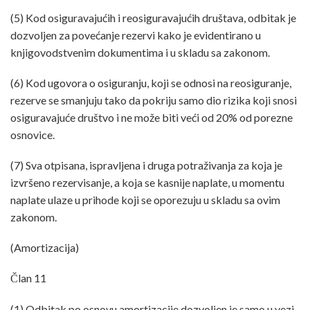
(5) Kod osiguravajućih i reosiguravajućih društava, odbitak je
dozvoljen za povećanje rezervi kako je evidentirano u
knjigovodstvenim dokumentima i u skladu sa zakonom.
(6) Kod ugovora o osiguranju, koji se odnosi na reosiguranje,
rezerve se smanjuju tako da pokriju samo dio rizika koji snosi
osiguravajuće društvo i ne može biti veći od 20% od porezne
osnovice.
(7) Sva otpisana, ispravljena i druga potraživanja za koja je
izvršeno rezervisanje, a koja se kasnije naplate, u momentu
naplate ulaze u prihode koji se oporezuju u skladu sa ovim
zakonom.
(Amortizacija)
Član 11
(1) Odbitak po osnovu amortizacije dozvoljen je samo u vezi