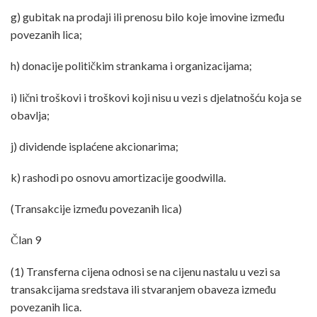
g) gubitak na prodaji ili prenosu bilo koje imovine između
povezanih lica;
h) donacije političkim strankama i organizacijama;
i) lični troškovi i troškovi koji nisu u vezi s djelatnošću koja se
obavlja;
j) dividende isplaćene akcionarima;
k) rashodi po osnovu amortizacije goodwilla.
(Transakcije između povezanih lica)
Član 9
(1) Transferna cijena odnosi se na cijenu nastalu u vezi sa
transakcijama sredstava ili stvaranjem obaveza između
povezanih lica.