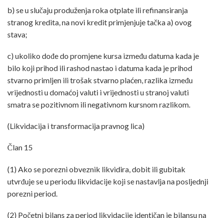
b) se u slučaju produženja roka otplate ili refinansiranja
stranog kredita, na novi kredit primjenjuje tačka a) ovog
stava;
c) ukoliko dođe do promjene kursa između datuma kada je
bilo koji prihod ili rashod nastao i datuma kada je prihod
stvarno primljen ili trošak stvarno plaćen, razlika između
vrijednosti u domaćoj valuti i vrijednosti u stranoj valuti
smatra se pozitivnom ili negativnom kursnom razlikom.
(Likvidacija i transformacija pravnog lica)
Član 15
(1) Ako se porezni obveznik likvidira, dobit ili gubitak
utvrđuje se u periodu likvidacije koji se nastavlja na posljednji
porezni period.
(2) Početni bilans za period likvidacije identičan je bilansu na