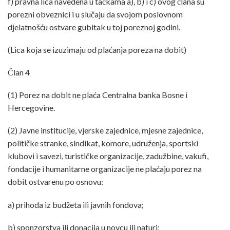
f) pravna lica navedena u tačkama a), b) i c) ovog člana su
porezni obveznici i u slučaju da svojom poslovnom
djelatnošću ostvare gubitak u toj poreznoj godini.
(Lica koja se izuzimaju od plaćanja poreza na dobit)
Član 4
(1) Porez na dobit ne plaća Centralna banka Bosne i
Hercegovine.
(2) Javne institucije, vjerske zajednice, mjesne zajednice,
političke stranke, sindikat, komore, udruženja, sportski
klubovi i savezi, turističke organizacije, zadužbine, vakufi,
fondacije i humanitarne organizacije ne plaćaju porez na
dobit ostvarenu po osnovu:
a) prihoda iz budžeta ili javnih fondova;
b) sponzorstva ili donacija u novcu ili naturi;