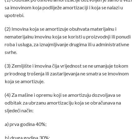
sa imovinom koja podliježe amortizaciji i koja se nalazi u
upotrebi.
(2) Imovina koja se amortizuje obuhvata materijalnu i
nematerijalnu imovinu koja se koristi u proizvodnji ili ponudi
roba i usluga, za iznajmljivanje drugima ili u administrativne
svrhe.
(3) Zemljište i imovina čija vrijednost se ne umanjuje tokom
prirodnog trošenja ili zastarijevanja ne smatra se imovinom
koja se amortizuje.
(4) Za mašine i opremu koji se amortizuju dozvoljava se
odbitak za ubrzanu amortizaciju koja se obračunava na
sljedeći način:
a) prva godina 40%;
b) druga godina 30%;