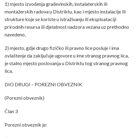
1) mjesto izvođenja građevinskih, instalaterskih ili
montažerskih radova u Distriktu, kao i mjesto instalacije ili
strukture koje se koriste u istraživanju ili eksploataciji
prirodnih resursa ili djelatnost nadzora vezana uz prethodno
navedeno,
2) mjesto, gdje drugo fizičko ili pravno lice posluje i ima
ovlaštenje da zaključuje ugovore u ime stranog pravnog lica,
je stalno mjesto poslovanja u Distriktu tog stranog pravnog
lica.
DIO DRUGI – POREZNI OBVEZNIK
(Porezni obveznik)
Član 3
Porezni obveznik je: