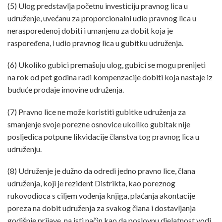
(5) Ulog predstavlja početnu investiciju pravnog lica u
udruženje, uvećanu za proporcionalni udio pravnog lica u
neraspoređenoj dobiti i umanjenu za dobit koja je
raspoređena, i udio pravnog lica u gubitku udruženja.
(6) Ukoliko gubici premašuju ulog, gubici se mogu prenijeti
na rok od pet godina radi kompenzacije dobiti koja nastaje iz
buduće prodaje imovine udruženja.
(7) Pravno lice ne može koristiti gubitke udruženja za
smanjenje svoje porezne osnovice ukoliko gubitak nije
posljedica potpune likvidacije članstva tog pravnog lica u
udruženju.
(8) Udruženje je dužno da odredi jedno pravno lice, člana
udruženja, koji je rezident Distrikta, kao poreznog
rukovodioca s ciljem vođenja knjiga, plaćanja akontacije
poreza na dobit udruženja za svakog člana i dostavljanja
godišnje prijave, na isti način kao da poslovnu djelatnost vodi