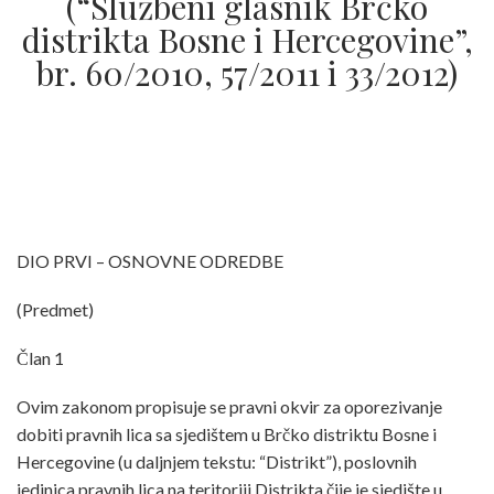
(“Službeni glasnik Brčko
distrikta Bosne i Hercegovine”,
br. 60/2010, 57/2011 i 33/2012)
DIO PRVI – OSNOVNE ODREDBE
(Predmet)
Član 1
Ovim zakonom propisuje se pravni okvir za oporezivanje
dobiti pravnih lica sa sjedištem u Brčko distriktu Bosne i
Hercegovine (u daljnjem tekstu: “Distrikt”), poslovnih
jedinica pravnih lica na teritoriji Distrikta čije je sjedište u