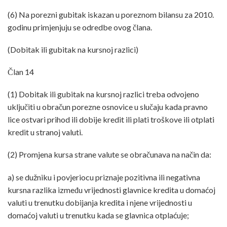
(6) Na porezni gubitak iskazan u poreznom bilansu za 2010.
godinu primjenjuju se odredbe ovog člana.
(Dobitak ili gubitak na kursnoj razlici)
Član 14
(1) Dobitak ili gubitak na kursnoj razlici treba odvojeno
uključiti u obračun porezne osnovice u slučaju kada pravno
lice ostvari prihod ili dobije kredit ili plati troškove ili otplati
kredit u stranoj valuti.
(2) Promjena kursa strane valute se obračunava na način da:
a) se dužniku i povjeriocu priznaje pozitivna ili negativna
kursna razlika između vrijednosti glavnice kredita u domaćoj
valuti u trenutku dobijanja kredita i njene vrijednosti u
domaćoj valuti u trenutku kada se glavnica otplaćuje;