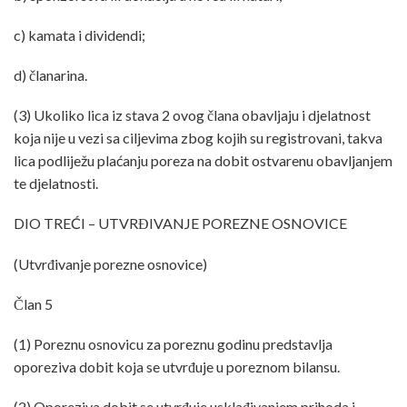
c) kamata i dividendi;
d) članarina.
(3) Ukoliko lica iz stava 2 ovog člana obavljaju i djelatnost
koja nije u vezi sa ciljevima zbog kojih su registrovani, takva
lica podliježu plaćanju poreza na dobit ostvarenu obavljanjem
te djelatnosti.
DIO TREĆI – UTVRĐIVANJE POREZNE OSNOVICE
(Utvrđivanje porezne osnovice)
Član 5
(1) Poreznu osnovicu za poreznu godinu predstavlja
oporeziva dobit koja se utvrđuje u poreznom bilansu.
(2) Oporeziva dobit se utvrđuje usklađivanjem prihoda i