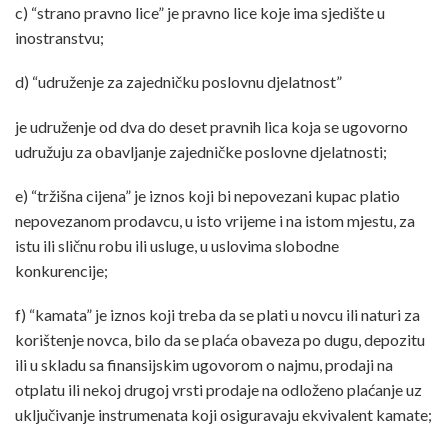
c) “strano pravno lice” je pravno lice koje ima sjedište u
inostranstvu;
d) “udruženje za zajedničku poslovnu djelatnost”
je udruženje od dva do deset pravnih lica koja se ugovorno
udružuju za obavljanje zajedničke poslovne djelatnosti;
e) “tržišna cijena” je iznos koji bi nepovezani kupac platio
nepovezanom prodavcu, u isto vrijeme i na istom mjestu, za
istu ili sličnu robu ili usluge, u uslovima slobodne
konkurencije;
f) “kamata” je iznos koji treba da se plati u novcu ili naturi za
korištenje novca, bilo da se plaća obaveza po dugu, depozitu
ili u skladu sa finansijskim ugovorom o najmu, prodaji na
otplatu ili nekoj drugoj vrsti prodaje na odloženo plaćanje uz
uključivanje instrumenata koji osiguravaju ekvivalent kamate;