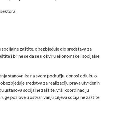
 sektora.
ke socijalne zaštite, obezbjeđuje dio sredstava za
štite i brine se da se u okviru ekonomske i socijalne
tanja stanovnika na svom području, donosi odluku o
obezbjeđuje sredstva za realizaciju prava utvrđenih
u ustanova socijalne zaštite, vrši koordinaciju
druge poslove u ostvarivanju ciljeva socijalne zaštite.