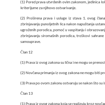
(1) Pored prava utvrđenih ovim zakonom, jedinica lo
kriterijume za njihovo ostvarivanje.
(2) Proširena prava i usluge iz stava 1. ovog član
zbrinjavanju punoljetnih lica nakon napuštanja ustano
ugroženih porodica, pomoć u vaspitanju i obrazova
zbrinjavanju siromašnih porodica, troškovi sahrane
samouprave.
Član 12
(1) Prava iz ovog zakona su lična i ne mogu se prenosit
(2) Novčana primanja iz ovog zakona ne mogu biti pr
(3) Prava po ovom zakonu ostvaruju se nakon što su i
Član 13
(1) Prava iz ovog zakona koja se realizuju kroz novča