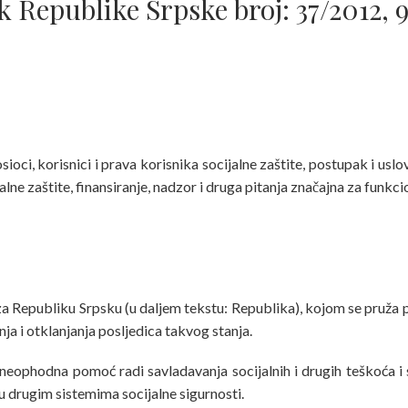
k Republike Srpske broj: 37/2012, 9
oci, korisnici i prava korisnika socijalne zaštite, postupak i uslo
lne zaštite, finansiranje, nadzor i druga pitanja značajna za funkcio
a za Republiku Srpsku (u daljem tekstu: Republika), kojom se pruža 
a i otklanjanja posljedica takvog stanja.
cu neophodna pomoć radi savladavanja socijalnih i drugih teškoća i
u drugim sistemima socijalne sigurnosti.