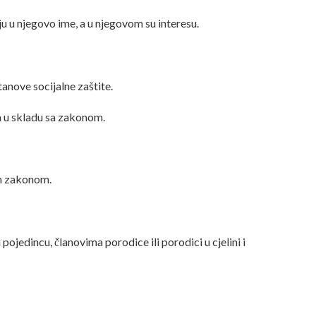
u u njegovo ime, a u njegovom su interesu.
tanove socijalne zaštite.
ca u skladu sa zakonom.
vim zakonom.
jedincu, članovima porodice ili porodici u cjelini i