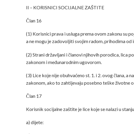
II – KORISNICI SOCIJALNE ZAŠTITE
Član 16
(1) Korisnici prava i usluga prema ovom zakonu su pojed
a ne mogu je zadovoljiti svojim radom, prihodima od i
(2) Strani državljani i članovi njihovih porodica, l
zakonom i međunarodnim ugovorom.
(3) Lice koje nije obuhvaćeno st. 1. i 2. ovog člana, a
zakonom, ako to zahtijevaju posebno teške životne oko
Član 17
Korisnik socijalne zaštite je lice koje se nalazi u stanju
a) dijete: