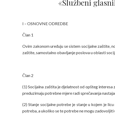
«Službeni glasni
I – OSNOVNE ODREDBE
Član 1
Ovim zakonom uređuju se sistem socijalne zaštite, nosi
zaštite, samostalno obavljanje poslova u oblasti socija
Član 2
(1) Socijalna zaštita je djelatnost od opšteg interes
preduzimaju potrebne mjere radi sprečavanja nastajanj
(2) Stanje socijalne potrebe je stanje u kojem je li
potreba, a ukoliko se te potrebe ne mogu zadovoljiti 