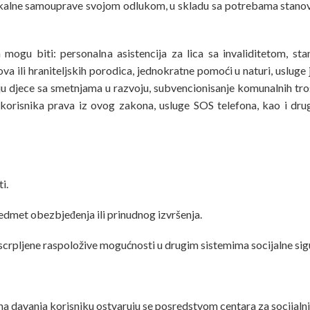
kalne samouprave svojom odlukom, u skladu sa potrebama stanovniš
a mogu biti: personalna asistencija za lica sa invaliditetom, s
va ili hraniteljskih porodica, jednokratne pomoći u naturi, usluge
nju djece sa smetnjama u razvoju, subvencionisanje komunalnih
 korisnika prava iz ovog zakona, usluge SOS telefona, kao i dr
i.
edmet obezbjeđenja ili prinudnog izvršenja.
scrpljene raspoložive mogućnosti u drugim sistemima socijalne sig
na davanja korisniku ostvaruju se posredstvom centara za socijalni 