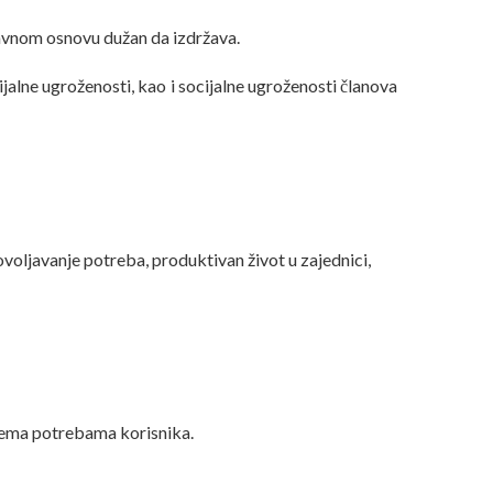
pravnom osnovu dužan da izdržava.
jalne ugroženosti, kao i socijalne ugroženosti članova
ovoljavanje potreba, produktivan život u zajednici,
prema potrebama korisnika.