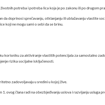
h životnih potreba i potreba lica koja je po zakonu ili po drugom 
 da doprinosi sprečavanju, otklanjanju ili ublažavanju vlastite soci
ce koji ne mogu sami o sebi da se brinu.
šku korisniku za aktiviranje vlastitih potencijala za samostalno zad
enje rizika socijalne isključenosti.
itetno zadovoljavaju u sredini u kojoj žive.
m 1. ovog člana radi na obezbjeđivanju uslova i razvijanju usluga 