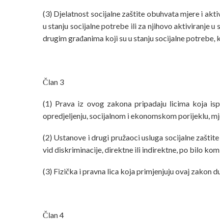
(3) Djelatnost socijalne zaštite obuhvata mjere i akti
u stanju socijalne potrebe ili za njihovo aktiviranje
drugim građanima koji su u stanju socijalne potrebe, k
Član 3
(1) Prava iz ovog zakona pripadaju licima koja isp
opredjeljenju, socijalnom i ekonomskom porijeklu, mje
(2) Ustanove i drugi pružaoci usluga socijalne zašti
vid diskriminacije, direktne ili indirektne, po bilo ko
(3) Fizička i pravna lica koja primjenjuju ovaj zakon 
Član 4