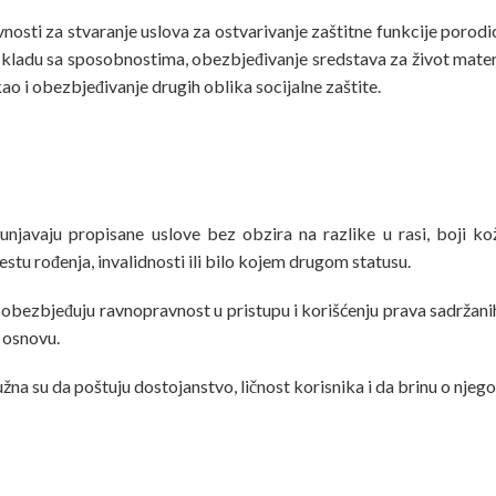
vnosti za stvaranje uslova za ostvarivanje zaštitne funkcije porodic
 u skladu sa sposobnostima, obezbjeđivanje sredstava za život mat
ao i obezbjeđivanje drugih oblika socijalne zaštite.
unjavaju propisane uslove bez obzira na razlike u rasi, boji kož
stu rođenja, invalidnosti ili bilo kojem drugom statusu.
te obezbjeđuju ravnopravnost u pristupu i korišćenju prava sadržan
m osnovu.
dužna su da poštuju dostojanstvo, ličnost korisnika i da brinu o njeg