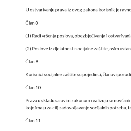
U ostvarivanju prava iz ovog zakona korisnik je ravn
Član 8
(1) Radi vršenja poslova, obezbjeđivanja i ostvarivanj
(2) Poslove iz djelatnosti socijalne zaštite, osim ust
Član 9
Korisnici socijalne zaštite su pojedinci, članovi porod
Član 10
Prava u skladu sa ovim zakonom realizuju se novčanim 
koje imaju za cilj zadovoljavanje socijalnih potreba, 
Član 11