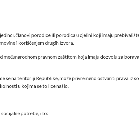
inci, članovi porodice ili porodica u cjelini koji imaju prebivalište
movine i korišćenjem drugih izvora.
ica pod međunarodnom pravnom zaštitom koja imaju dozvolu za borava
 nađe se na teritoriji Republike, može privremeno ostvariti prava iz
lnosti u kojima se to lice našlo.
 socijalne potrebe, i to: