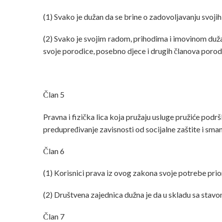
(1) Svako je dužan da se brine o zadovoljavanju svoji
(2) Svako je svojim radom, prihodima i imovinom dužan
svoje porodice, posebno djece i drugih članova porodi
Član 5
Pravna i fizička lica koja pružaju usluge pružiće podr
predupređivanje zavisnosti od socijalne zaštite i smanj
Član 6
(1) Korisnici prava iz ovog zakona svoje potrebe prior
(2) Društvena zajednica dužna je da u skladu sa stavo
Član 7