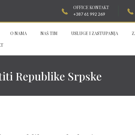
OFFICE KONTAKT
+387 61 992 269
O NAMA
NAŠ TIM
USLUGE I ZASTUPANJA
Z
KT
titi Republike Srpske