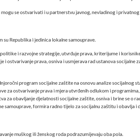
 mogu se ostvarivati i u partnerstvu javnog, nevladinog i privatnog
m su Republika i jedinica lokalne samouprave.
politike i razvojne strategije, utvrđuje prava, kriterijume i korisni
e i ostvarivanje prava, osniva i usmjerava rad ustanova socijalne za
dnjoročni program socijalne zaštite na osnovu analize socijalnog s
ove za ostvarivanje prava i mjera utvrđenih odlukom i programima, 
a obavljanje djelatnosti socijalne zaštite, osniva i brine se o rad
ne samouprave, formira radno tijelo za socijalnu zaštitu i obavlja i 
čavanje muškog ili ženskog roda podrazumijevaju oba pola.