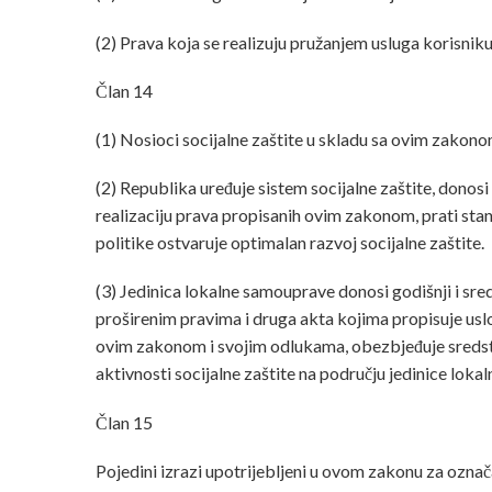
(2) Prava koja se realizuju pružanjem usluga korisniku
Član 14
(1) Nosioci socijalne zaštite u skladu sa ovim zakono
(2) Republika uređuje sistem socijalne zaštite, donosi 
realizaciju prava propisanih ovim zakonom, prati stanj
politike ostvaruje optimalan razvoj socijalne zaštite.
(3) Jedinica lokalne samouprave donosi godišnji i sre
proširenim pravima i druga akta kojima propisuje usl
ovim zakonom i svojim odlukama, obezbjeđuje sredstva z
aktivnosti socijalne zaštite na području jedinice lokal
Član 15
Pojedini izrazi upotrijebljeni u ovom zakonu za ozna