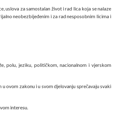
e, uslova za samostalan život i rad lica koja se nalaze
erijalno neobezbijeđenim i za rad nesposobnim licima i
e, polu, jeziku, političkom, nacionalnom i vjerskom
ih u ovom zakonu i u svom djelovanju sprečavaju svaki
ovom interesu.