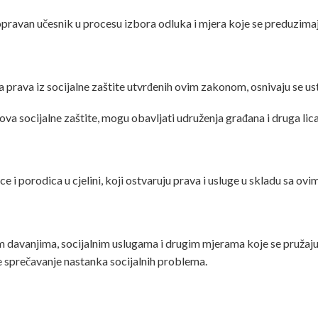
opravan učesnik u procesu izbora odluka i mjera koje se preduzimaj
a prava iz socijalne zaštite utvrđenih ovim zakonom, osnivaju se us
anova socijalne zaštite, mogu obavljati udruženja građana i druga li
ice i porodica u cjelini, koji ostvaruju prava i usluge u skladu sa o
davanjima, socijalnim uslugama i drugim mjerama koje se pružaju po
te sprečavanje nastanka socijalnih problema.