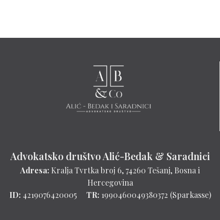
r
a
g
a
:
Advokatsko društvo Alić-Bedak & Saradnici
Adresa:
Kralja Tvrtka broj 6, 74260 Tešanj, Bosna i
Hercegovina
ID:
4219076420005
TR:
1990460049380372 (Sparkasse)