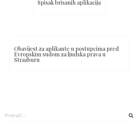
Spisak brisanih aplikacija
Obavijest za aplikante u postupcima pred
Evropskim sudom za ljudska prava u
Strazburu
P
r
e
t